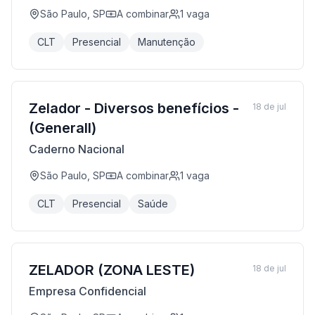
São Paulo, SP
A combinar
1
vaga
CLT
Presencial
Manutenção
Zelador - Diversos benefícios -
18 de jul
(Generall)
Caderno Nacional
São Paulo, SP
A combinar
1
vaga
CLT
Presencial
Saúde
ZELADOR (ZONA LESTE)
18 de jul
Empresa Confidencial