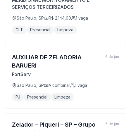
MERIDIONAL MONITORAMENTO E
SERVIÇOS TERCEIRIZADOS
São Paulo, SP
R$ 2.144,00
1
vaga
CLT
Presencial
Limpeza
AUXILIAR DE ZELADORIA
6 de jun
BARUERI
FortServ
São Paulo, SP
A combinar
1
vaga
PJ
Presencial
Limpeza
Zelador – Piqueri – SP – Grupo
5 de jun