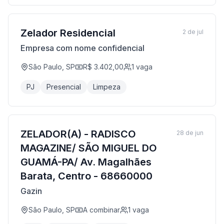
Zelador Residencial
2 de jul
Empresa com nome confidencial
São Paulo, SP
R$ 3.402,00
1
vaga
PJ
Presencial
Limpeza
ZELADOR(A) - RADISCO
28 de jun
MAGAZINE/ SÃO MIGUEL DO
GUAMÁ-PA/ Av. Magalhães
Barata, Centro - 68660000
Gazin
São Paulo, SP
A combinar
1
vaga