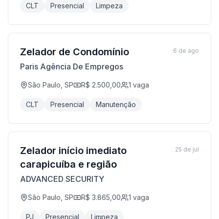
CLT
Presencial
Limpeza
Zelador de Condomínio
6 de ago
Paris Agência De Empregos
São Paulo, SP
R$ 2.500,00
1
vaga
CLT
Presencial
Manutenção
Zelador início imediato
25 de jul
carapicuíba e região
ADVANCED SECURITY
São Paulo, SP
R$ 3.865,00
1
vaga
PJ
Presencial
Limpeza