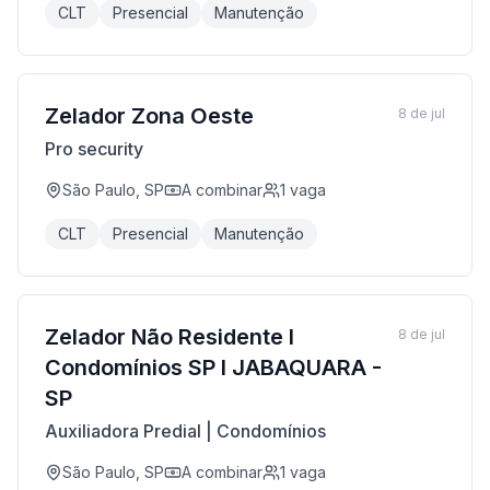
CLT
Presencial
Manutenção
Zelador Zona Oeste
8 de jul
Pro security
São Paulo, SP
A combinar
1
vaga
CLT
Presencial
Manutenção
Zelador Não Residente I
8 de jul
Condomínios SP I JABAQUARA -
SP
Auxiliadora Predial | Condomínios
São Paulo, SP
A combinar
1
vaga