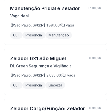
Manutenção Pridial e Zelador
17 de jun
VagaIdeal
São Paulo, SP
R$ 1.891,00
1
vaga
CLT
Presencial
Manutenção
Zelador 6x1 São Miguel
8 de jun
DL Green Segurança e Vigilância
São Paulo, SP
R$ 2.035,00
1
vaga
CLT
Presencial
Limpeza
Zelador Cargo/Função: Zelador
8 de jun