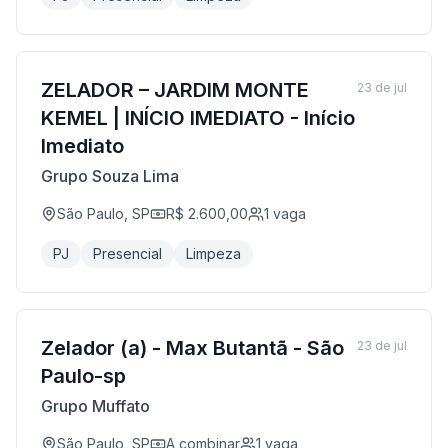
ZELADOR – JARDIM MONTE
23 de jul
KEMEL | INÍCIO IMEDIATO - Início
Imediato
Grupo Souza Lima
São Paulo, SP
R$ 2.600,00
1
vaga
PJ
Presencial
Limpeza
Zelador (a) - Max Butantã - São
23 de jul
Paulo-sp
Grupo Muffato
São Paulo, SP
A combinar
1
vaga