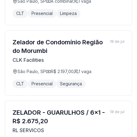
São Paulo, SP
A combinar
1
vaga
CLT
Presencial
Limpeza
Zelador de Condomínio Região
18 de jul
do Morumbi
CLK Facilities
São Paulo, SP
R$ 2.197,00
1
vaga
CLT
Presencial
Segurança
ZELADOR - GUARULHOS / 6x1 -
18 de jul
R$ 2.675,20
RL SERVICOS