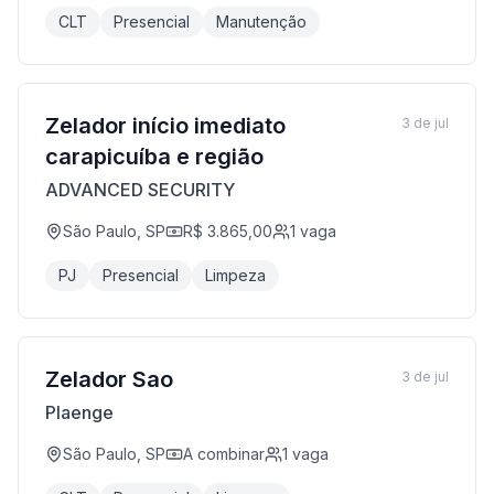
CLT
Presencial
Manutenção
Zelador início imediato
3 de jul
carapicuíba e região
ADVANCED SECURITY
São Paulo, SP
R$ 3.865,00
1
vaga
PJ
Presencial
Limpeza
Zelador Sao
3 de jul
Plaenge
São Paulo, SP
A combinar
1
vaga