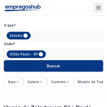
O que?
Zelador
Onde?
São Paulo - SP
Buscar
Área
Salário
Contrato
Modelo de Traba