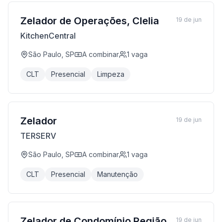
Zelador de Operações, Clelia
19 de jun
KitchenCentral
São Paulo, SP
A combinar
1
vaga
CLT
Presencial
Limpeza
Zelador
19 de jun
TERSERV
São Paulo, SP
A combinar
1
vaga
CLT
Presencial
Manutenção
Zelador de Condomínio Região
19 de jun