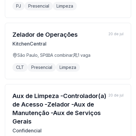
PJ
Presencial
Limpeza
Zelador de Operações
20 de jul
KitchenCentral
São Paulo, SP
A combinar
1
vaga
CLT
Presencial
Limpeza
Aux de Limpeza -Controlador(a)
20 de jul
de Acesso -Zelador -Aux de
Manutenção -Aux de Serviços
Gerais
Confidencial