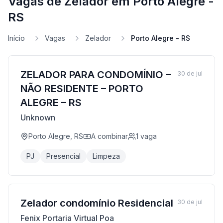
Vagas de Zelador em Porto Alegre -
RS
Início
Vagas
Zelador
Porto Alegre - RS
ZELADOR PARA CONDOMÍNIO –
30 de jul
NÃO RESIDENTE – PORTO
ALEGRE – RS
Unknown
Porto Alegre, RS
A combinar
1
vaga
PJ
Presencial
Limpeza
Zelador condomínio Residencial
30 de jul
Fenix Portaria Virtual Poa