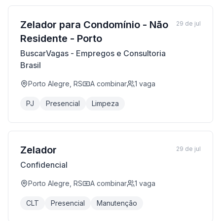
Zelador para Condomínio - Não
29 de jul
Residente - Porto
BuscarVagas - Empregos e Consultoria
Brasil
Porto Alegre, RS
A combinar
1
vaga
PJ
Presencial
Limpeza
Zelador
29 de jul
Confidencial
Porto Alegre, RS
A combinar
1
vaga
CLT
Presencial
Manutenção