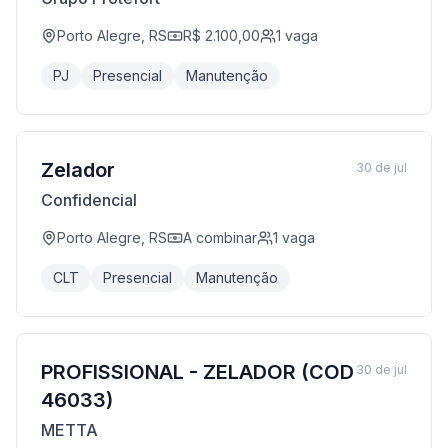
Porto Alegre, RS
R$ 2.100,00
1
vaga
PJ
Presencial
Manutenção
Zelador
30 de jul
Confidencial
Porto Alegre, RS
A combinar
1
vaga
CLT
Presencial
Manutenção
PROFISSIONAL - ZELADOR (COD
30 de jul
46033)
METTA