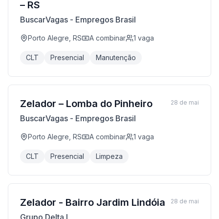
– RS
BuscarVagas - Empregos Brasil
Porto Alegre, RS
A combinar
1
vaga
CLT
Presencial
Manutenção
Zelador – Lomba do Pinheiro
28 de mai
BuscarVagas - Empregos Brasil
Porto Alegre, RS
A combinar
1
vaga
CLT
Presencial
Limpeza
Zelador - Bairro Jardim Lindóia
28 de mai
Grupo Delta I