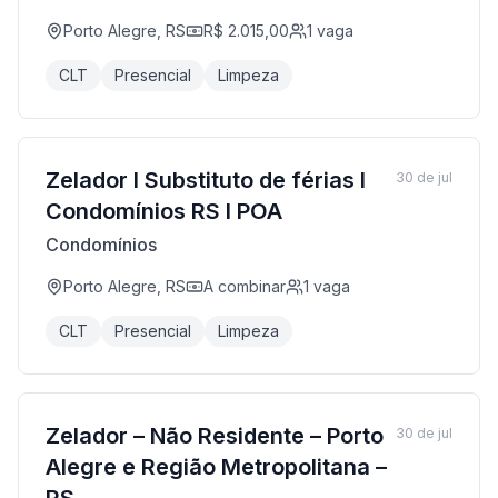
Porto Alegre, RS
R$ 2.015,00
1
vaga
CLT
Presencial
Limpeza
Zelador I Substituto de férias I
30 de jul
Condomínios RS I POA
Condomínios
Porto Alegre, RS
A combinar
1
vaga
CLT
Presencial
Limpeza
Zelador – Não Residente – Porto
30 de jul
Alegre e Região Metropolitana –