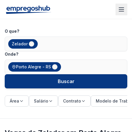
O que?
Zelador
Onde?
Porto Alegre - RS
Buscar
Área
Salário
Contrato
Modelo de Traba