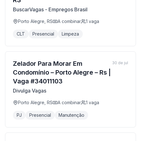
RS
BuscarVagas - Empregos Brasil
Porto Alegre, RS
A combinar
1
vaga
CLT
Presencial
Limpeza
Zelador Para Morar Em
30 de jul
Condomínio – Porto Alegre – Rs |
Vaga #34011103
Divulga Vagas
Porto Alegre, RS
A combinar
1
vaga
PJ
Presencial
Manutenção