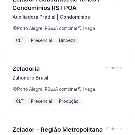
Condomínios RS I POA
Auxiliadora Predial | Condomínios
Porto Alegre, RS
A combinar
1
vaga
CLT
Presencial
Limpeza
Zeladoria
28 de mai
Zahonero Brasil
Porto Alegre, RS
A combinar
1
vaga
CLT
Presencial
Produção
Zelador – Região Metropolitana
28 de mai