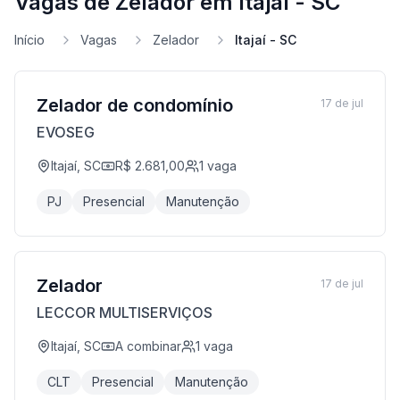
Vagas de Zelador em Itajaí - SC
Início
Vagas
Zelador
Itajaí - SC
Zelador de condomínio
17 de jul
EVOSEG
Itajaí, SC
R$ 2.681,00
1
vaga
PJ
Presencial
Manutenção
Zelador
17 de jul
LECCOR MULTISERVIÇOS
Itajaí, SC
A combinar
1
vaga
CLT
Presencial
Manutenção