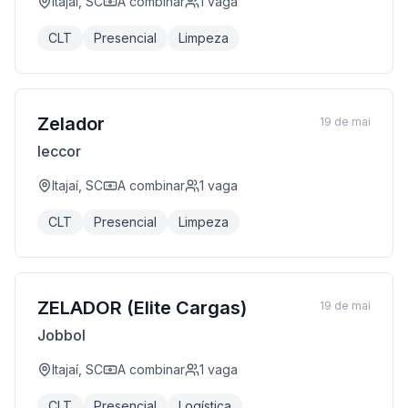
Itajaí, SC
A combinar
1
vaga
CLT
Presencial
Limpeza
Zelador
19 de mai
leccor
Itajaí, SC
A combinar
1
vaga
CLT
Presencial
Limpeza
ZELADOR (Elite Cargas)
19 de mai
Jobbol
Itajaí, SC
A combinar
1
vaga
CLT
Presencial
Logística