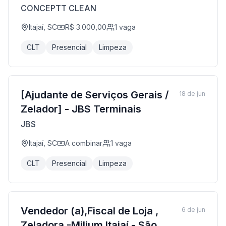
CONCEPTT CLEAN
Itajaí, SC
R$ 3.000,00
1
vaga
CLT
Presencial
Limpeza
[Ajudante de Serviços Gerais /
18 de jun
Zelador] - JBS Terminais
JBS
Itajaí, SC
A combinar
1
vaga
CLT
Presencial
Limpeza
Vendedor (a),Fiscal de Loja ,
6 de jun
Zeladora -Milium Itajaí - São