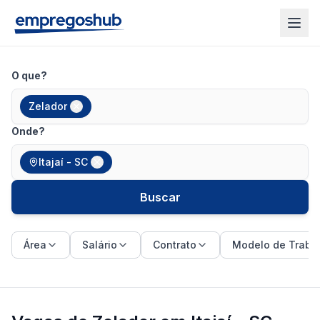
O que?
Zelador
Onde?
Itajaí - SC
Buscar
Área
Salário
Contrato
Modelo de Traba