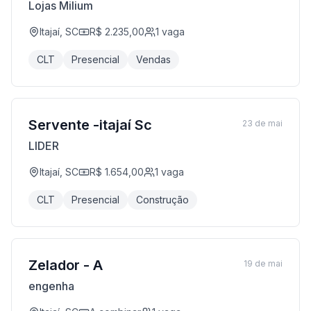
Lojas Milium
Itajaí, SC
R$ 2.235,00
1
vaga
CLT
Presencial
Vendas
Servente -itajaí Sc
23 de mai
LIDER
Itajaí, SC
R$ 1.654,00
1
vaga
CLT
Presencial
Construção
Zelador - A
19 de mai
engenha