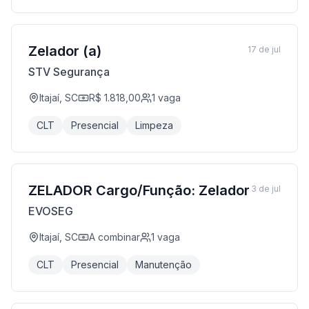
Zelador (a)
17 de jul
STV Segurança
Itajaí, SC
R$ 1.818,00
1
vaga
CLT
Presencial
Limpeza
ZELADOR Cargo/Função: Zelador
3 de jul
EVOSEG
Itajaí, SC
A combinar
1
vaga
CLT
Presencial
Manutenção