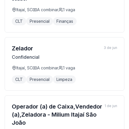
Itajaí, SC
A combinar
1
vaga
CLT
Presencial
Finanças
Zelador
3 de jun
Confidencial
Itajaí, SC
A combinar
1
vaga
CLT
Presencial
Limpeza
Operador (a) de Caixa,Vendedor
1 de jun
(a),Zeladora - Milium Itajaí São
João