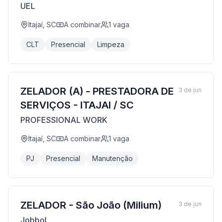
UEL
Itajaí, SC
A combinar
1
vaga
CLT
Presencial
Limpeza
ZELADOR (A) - PRESTADORA DE
3 de jun
SERVIÇOS - ITAJAI / SC
PROFESSIONAL WORK
Itajaí, SC
A combinar
1
vaga
PJ
Presencial
Manutenção
ZELADOR - São João (Milium)
3 de jun
Jobbol