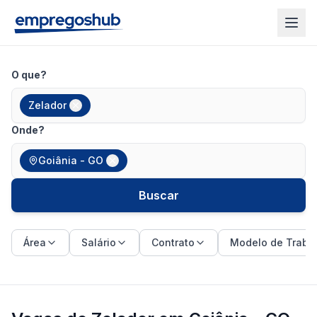
O que?
Zelador
Onde?
Goiânia - GO
Buscar
Área
Salário
Contrato
Modelo de Traba