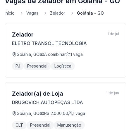
Vagas de Zelador em Goiânia - GO
Início
Vagas
Zelador
Goiânia - GO
Zelador
1 de jul
ELETRO TRANSOL TECNOLOGIA
Goiânia, GO
A combinar
1
vaga
PJ
Presencial
Logística
Zelador(a) de Loja
1 de jun
DRUGOVICH AUTOPEÇAS LTDA
Goiânia, GO
R$ 2.000,00
1
vaga
CLT
Presencial
Manutenção