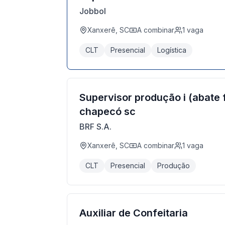
Jobbol
Xanxerê, SC
A combinar
1
vaga
CLT
Presencial
Logística
Supervisor produção i (abate 
chapecó sc
BRF S.A.
Xanxerê, SC
A combinar
1
vaga
CLT
Presencial
Produção
Auxiliar de Confeitaria