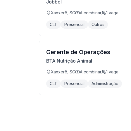
Jobbol
Xanxerê, SC
A combinar
1
vaga
CLT
Presencial
Outros
Gerente de Operações
BTA Nutrição Animal
Xanxerê, SC
A combinar
1
vaga
CLT
Presencial
Administração