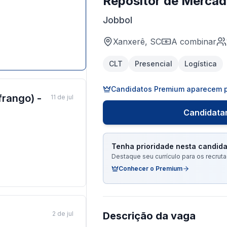
Repositor de Mercad
Jobbol
Xanxerê, SC
A combinar
CLT
Presencial
Logística
Candidatos Premium aparecem p
frango) -
11 de jul
Candidatar
Tenha prioridade nesta candida
Destaque seu currículo para os recru
Conhecer o Premium
2 de jul
Descrição da vaga