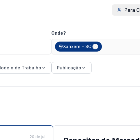
Para C
Onde?
Xanxerê - SC
odelo de Trabalho
Publicação
20 de jul