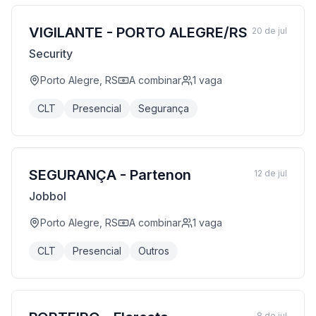
VIGILANTE - PORTO ALEGRE/RS
20 de jul
Security
Porto Alegre, RS
A combinar
1
vaga
CLT
Presencial
Segurança
SEGURANÇA - Partenon
12 de jul
Jobbol
Porto Alegre, RS
A combinar
1
vaga
CLT
Presencial
Outros
8 de jul