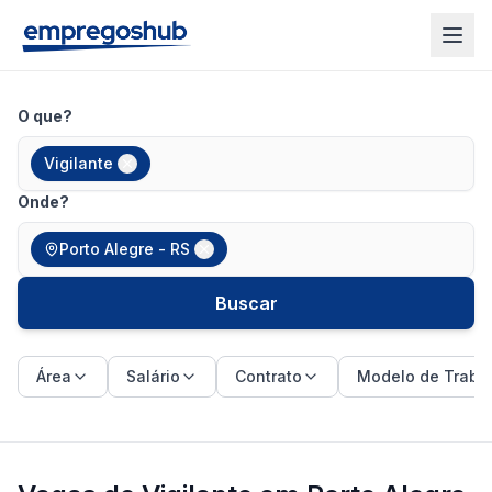
O que?
Vigilante
Onde?
Porto Alegre - RS
Buscar
Área
Salário
Contrato
Modelo de Traba