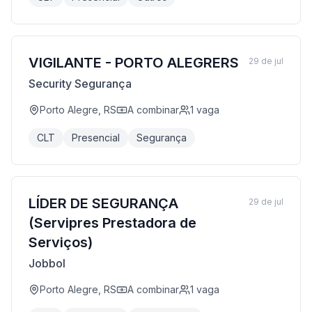
VIGILANTE - PORTO ALEGRERS
29 de jul
Security Segurança
Porto Alegre, RS
A combinar
1
vaga
CLT
Presencial
Segurança
LÍDER DE SEGURANÇA
29 de jul
(Servipres Prestadora de
Serviços)
Jobbol
Porto Alegre, RS
A combinar
1
vaga