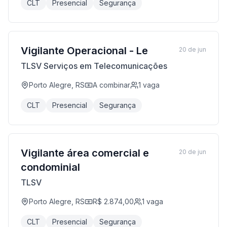
CLT
Presencial
Segurança
Vigilante Operacional - Le
20 de jun
TLSV Serviços em Telecomunicações
Porto Alegre, RS
A combinar
1
vaga
CLT
Presencial
Segurança
Vigilante área comercial e
20 de jun
condominial
TLSV
Porto Alegre, RS
R$ 2.874,00
1
vaga
CLT
Presencial
Segurança