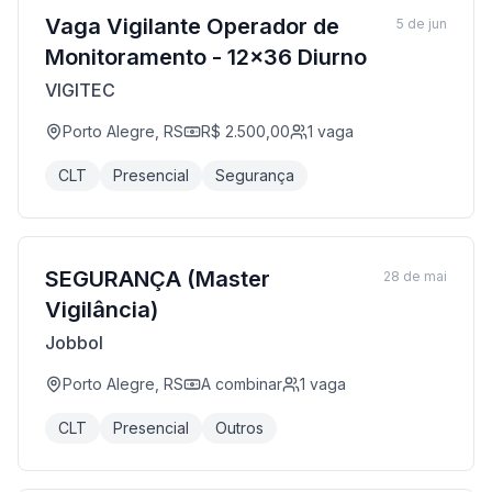
Vaga Vigilante Operador de
5 de jun
Monitoramento - 12x36 Diurno
VIGITEC
Porto Alegre, RS
R$ 2.500,00
1
vaga
CLT
Presencial
Segurança
SEGURANÇA (Master
28 de mai
Vigilância)
Jobbol
Porto Alegre, RS
A combinar
1
vaga
CLT
Presencial
Outros