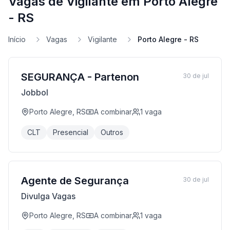
Vagas de Vigilante em Porto Alegre
- RS
Início
Vagas
Vigilante
Porto Alegre - RS
SEGURANÇA - Partenon
30 de jul
Jobbol
Porto Alegre, RS
A combinar
1
vaga
CLT
Presencial
Outros
Agente de Segurança
30 de jul
Divulga Vagas
Porto Alegre, RS
A combinar
1
vaga