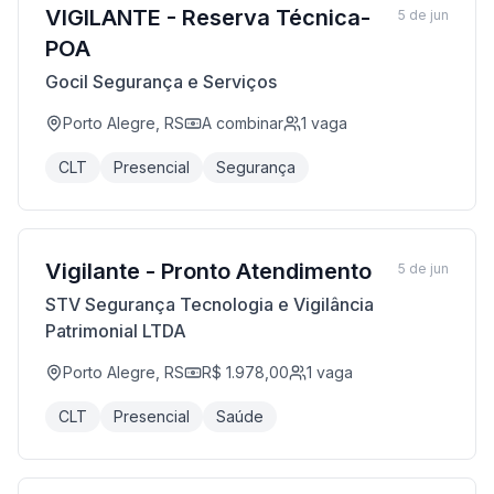
VIGILANTE - Reserva Técnica-
5 de jun
POA
Gocil Segurança e Serviços
Porto Alegre, RS
A combinar
1
vaga
CLT
Presencial
Segurança
Vigilante - Pronto Atendimento
5 de jun
STV Segurança Tecnologia e Vigilância
Patrimonial LTDA
Porto Alegre, RS
R$ 1.978,00
1
vaga
CLT
Presencial
Saúde