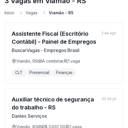
3 Vagas em Viamão - RS
Início
Vagas
Viamão - RS
Assistente Fiscal (Escritório
3 de ago
Contábil) - Painel de Empregos
BuscarVagas - Empregos Brasil
Viamão, RS
A combinar
1
vaga
CLT
Presencial
Finanças
Auxiliar técnico de segurança
30 de jul
do trabalho - RS
Danlex Serviços
Viamão, RS
R$ 3.632,00
1
vaga