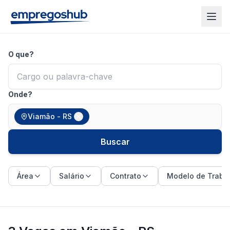
O que?
Onde?
Viamão - RS
Buscar
Área
Salário
Contrato
Modelo de Traba