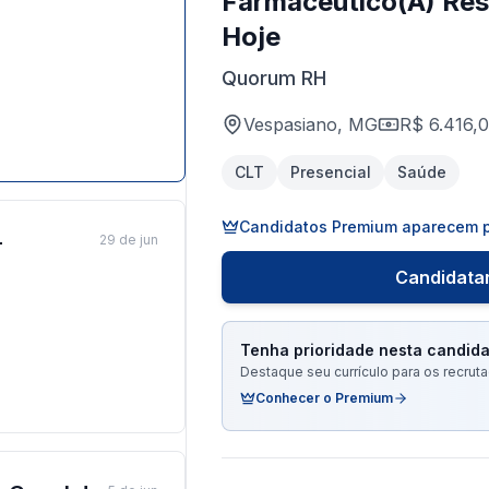
Farmacêutico(A) Res
Hoje
Quorum RH
Vespasiano, MG
R$ 6.416,
CLT
Presencial
Saúde
Candidatos Premium aparecem p
-
29 de jun
Candidatar
Tenha prioridade nesta candida
Destaque seu currículo para os recru
Conhecer o Premium