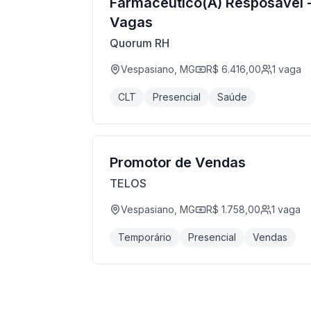
Farmacêutico(A) Resposável -
Vagas
Quorum RH
Vespasiano, MG
R$ 6.416,00
1
vaga
CLT
Presencial
Saúde
Promotor de Vendas
TELOS
Vespasiano, MG
R$ 1.758,00
1
vaga
Temporário
Presencial
Vendas