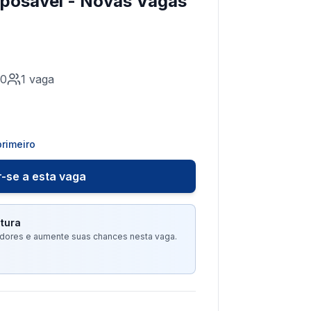
posável - Novas Vagas
00
1
vaga
rimeiro
-se a esta vaga
tura
tadores e aumente suas chances nesta vaga.