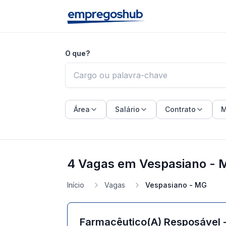
O que?
Área
Salário
Contrato
M
4 Vagas em Vespasiano - 
Início
Vagas
Vespasiano - MG
Farmacêutico(A) Resposável 