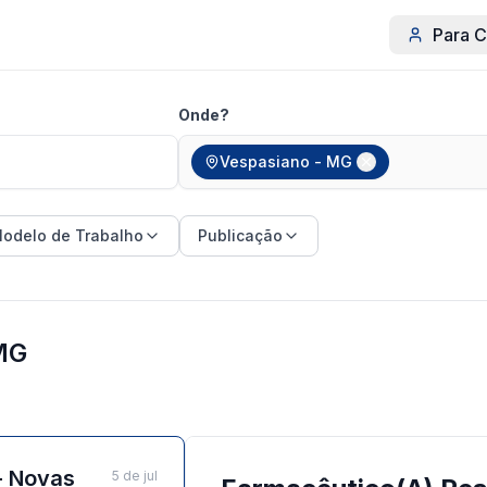
Para C
Onde?
Vespasiano - MG
odelo de Trabalho
Publicação
MG
- Novas
5 de jul