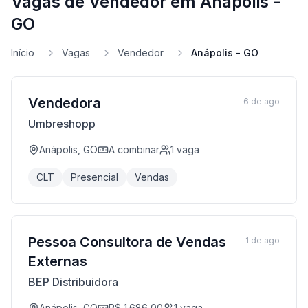
Vagas de Vendedor em Anápolis -
GO
Início
Vagas
Vendedor
Anápolis - GO
Vendedora
6 de ago
Umbreshopp
Anápolis, GO
A combinar
1
vaga
CLT
Presencial
Vendas
Pessoa Consultora de Vendas
1 de ago
Externas
BEP Distribuidora
Anápolis, GO
R$ 1.686,00
1
vaga