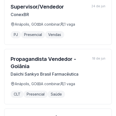
Supervisor/Vendedor
24 de jun
ConexBR
Anápolis, GO
A combinar
1
vaga
PJ
Presencial
Vendas
Propagandista Vendedor -
18 de jun
Goiânia
Daiichi Sankyo Brasil Farmacêutica
Anápolis, GO
A combinar
1
vaga
CLT
Presencial
Saúde