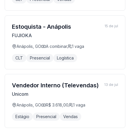
Estoquista - Anápolis
15 de jul
FUJIOKA
Anápolis, GO
A combinar
1
vaga
CLT
Presencial
Logística
Vendedor Interno (Televendas)
13 de jul
Unicom
Anápolis, GO
R$ 3.618,00
1
vaga
Estágio
Presencial
Vendas