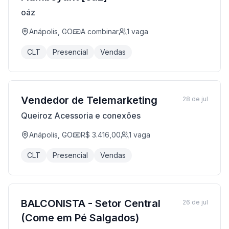
oáz
Anápolis, GO
A combinar
1
vaga
CLT
Presencial
Vendas
Vendedor de Telemarketing
28 de jul
Queiroz Acessoria e conexões
Anápolis, GO
R$ 3.416,00
1
vaga
CLT
Presencial
Vendas
BALCONISTA - Setor Central
26 de jul
(Come em Pé Salgados)