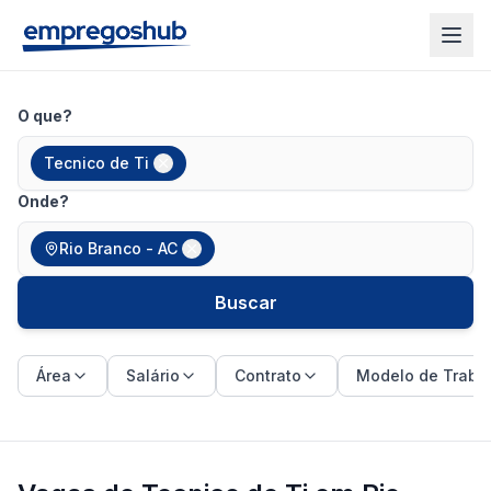
O que?
Tecnico de Ti
Onde?
Rio Branco - AC
Buscar
Área
Salário
Contrato
Modelo de Traba