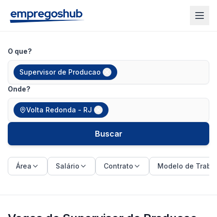
O que?
Supervisor de Producao
Onde?
Volta Redonda - RJ
Buscar
Área
Salário
Contrato
Modelo de Traba