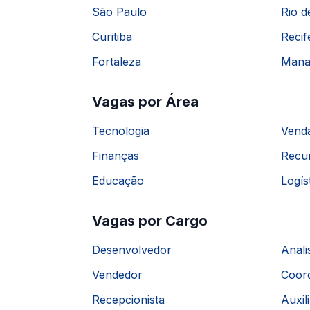
São Paulo
Rio d
Curitiba
Recif
Fortaleza
Mana
Vagas por Área
Tecnologia
Vend
Finanças
Recu
Educação
Logís
Vagas por Cargo
Desenvolvedor
Anali
Vendedor
Coor
Recepcionista
Auxil