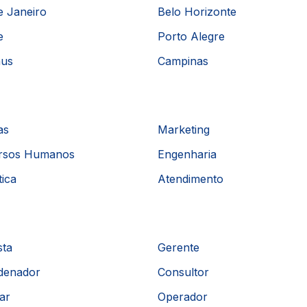
e Janeiro
Belo Horizonte
e
Porto Alegre
us
Campinas
as
Marketing
rsos Humanos
Engenharia
tica
Atendimento
sta
Gerente
denador
Consultor
iar
Operador