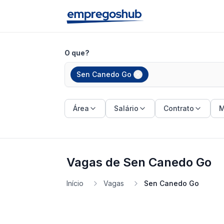
O que?
Sen Canedo Go
Área
Salário
Contrato
M
Vagas de Sen Canedo Go
Início
Vagas
Sen Canedo Go