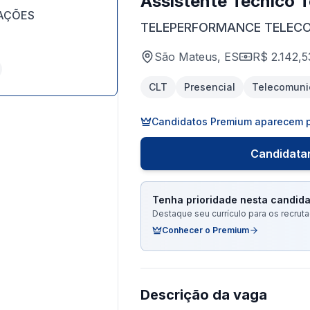
Assistente Técnico 
AÇÕES
TELEPERFORMANCE TELEC
São Mateus, ES
R$ 2.142,5
CLT
Presencial
Telecomuni
Candidatos Premium aparecem p
Candidatar
Tenha prioridade nesta candida
Destaque seu currículo para os recru
Conhecer o Premium
Descrição da vaga