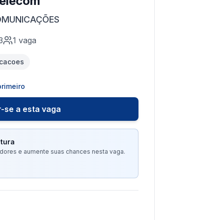
Telecom
OMUNICAÇÕES
3
1
vaga
cacoes
rimeiro
-se a esta vaga
tura
tadores e aumente suas chances nesta vaga.