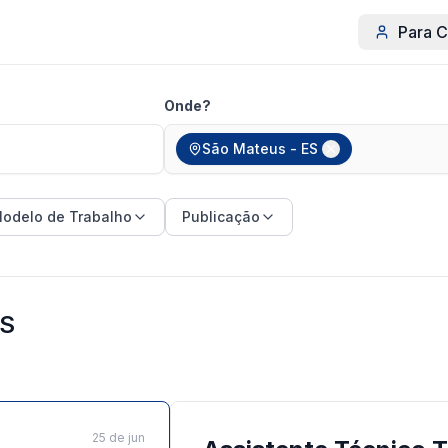
Para C
Onde?
São Mateus - ES
odelo de Trabalho
Publicação
ES
25 de jun