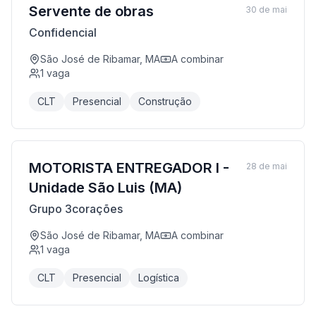
Servente de obras
30 de mai
Confidencial
São José de Ribamar, MA
A combinar
1
vaga
CLT
Presencial
Construção
MOTORISTA ENTREGADOR I -
28 de mai
Unidade São Luis (MA)
Grupo 3corações
São José de Ribamar, MA
A combinar
1
vaga
CLT
Presencial
Logística