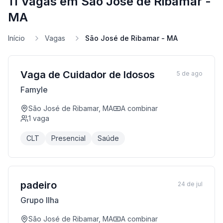
11 Vagas em São José de Ribamar -
MA
Início
Vagas
São José de Ribamar - MA
Vaga de Cuidador de Idosos
5 de ago
Famyle
São José de Ribamar, MA
A combinar
1
vaga
CLT
Presencial
Saúde
padeiro
24 de jul
Grupo Ilha
São José de Ribamar, MA
A combinar