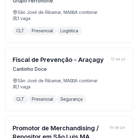
Grupo Ferronorte
São José de Ribamar, MA
A combinar
1
vaga
CLT
Presencial
Logística
Fiscal de Prevenção - Araçagy
12 de jul
Cantinho Doce
São José de Ribamar, MA
A combinar
1
vaga
CLT
Presencial
Segurança
Promotor de Merchandising /
19 de jun
Repositor em São Luis MA