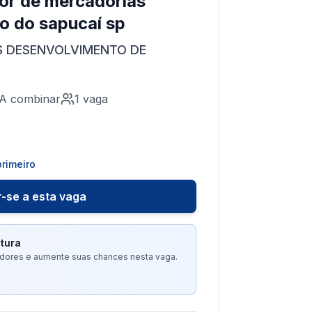
tor de mercadorias
o do sapucaí sp
S DESENVOLVIMENTO DE
A combinar
1
vaga
rimeiro
-se a esta vaga
tura
tadores e aumente suas chances nesta vaga.