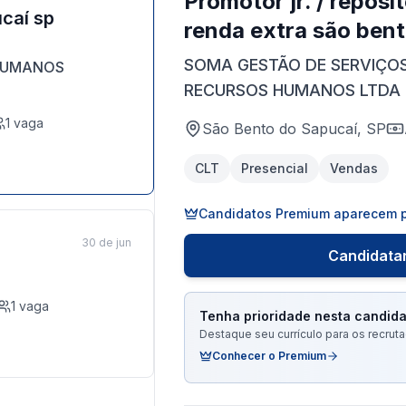
Promotor jr. / reposi
caí sp
renda extra são bent
SOMA GESTÃO DE SERVIÇO
HUMANOS
RECURSOS HUMANOS LTDA
1
vaga
São Bento do Sapucaí, SP
CLT
Presencial
Vendas
Candidatos Premium aparecem p
30 de jun
Candidatar
1
vaga
Tenha prioridade nesta candida
Destaque seu currículo para os recru
Conhecer o Premium