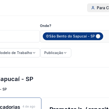
Para C
Onde?
São Bento do Sapucaí - SP
odelo de Trabalho
Publicação
apucaí - SP
- SP
rcadorias
4 de ago