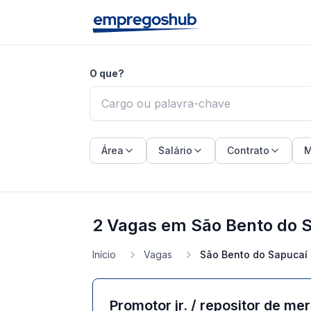
O que?
Área
Salário
Contrato
M
2 Vagas em São Bento do S
Início
Vagas
São Bento do Sapucaí 
Promotor jr. / repositor de me