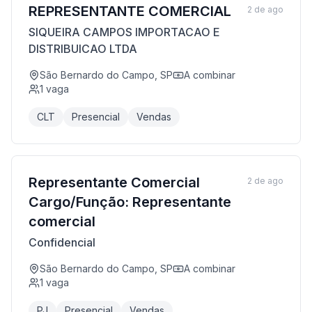
REPRESENTANTE COMERCIAL
2 de ago
SIQUEIRA CAMPOS IMPORTACAO E
DISTRIBUICAO LTDA
São Bernardo do Campo, SP
A combinar
1
vaga
CLT
Presencial
Vendas
Representante Comercial
2 de ago
Cargo/Função: Representante
comercial
Confidencial
São Bernardo do Campo, SP
A combinar
1
vaga
PJ
Presencial
Vendas