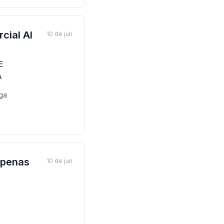
cial Al
10 de jun
E
A
ga
Apenas
10 de jun