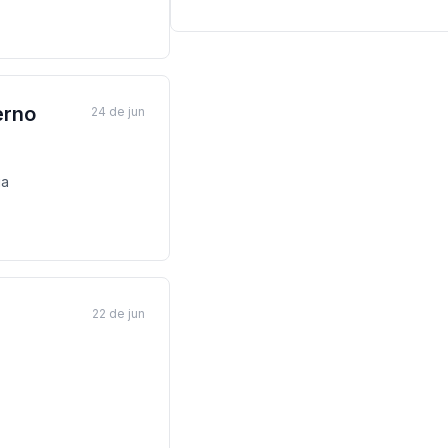
erno
24 de jun
ga
22 de jun