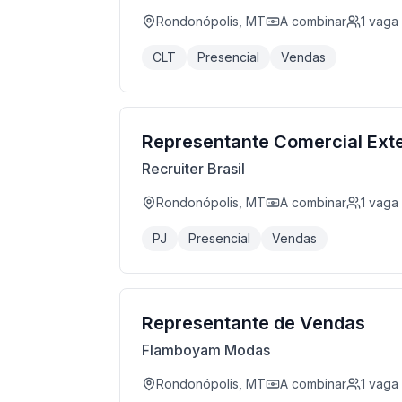
Rondonópolis, MT
A combinar
1
vaga
CLT
Presencial
Vendas
Representante Comercial Ext
Recruiter Brasil
Rondonópolis, MT
A combinar
1
vaga
PJ
Presencial
Vendas
Representante de Vendas
Flamboyam Modas
Rondonópolis, MT
A combinar
1
vaga