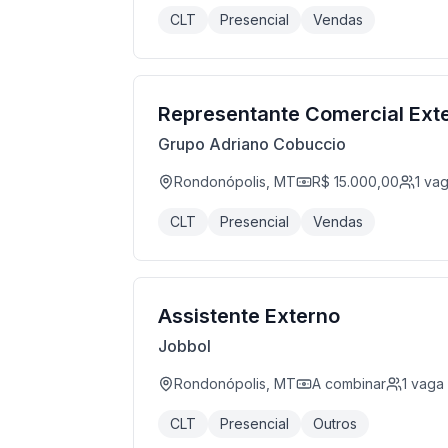
CLT
Presencial
Vendas
Representante Comercial Ext
Grupo Adriano Cobuccio
Rondonópolis, MT
R$ 15.000,00
1
va
CLT
Presencial
Vendas
Assistente Externo
Jobbol
Rondonópolis, MT
A combinar
1
vaga
CLT
Presencial
Outros