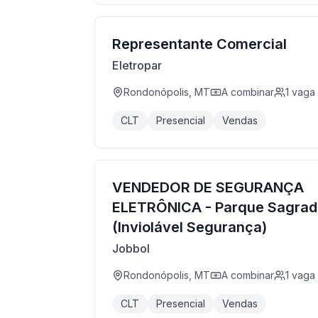
Representante Comercial
Eletropar
Rondonópolis, MT
A combinar
1
vaga
CLT
Presencial
Vendas
VENDEDOR DE SEGURANÇA
ELETRÔNICA - Parque Sagrada
(Inviolável Segurança)
Jobbol
Rondonópolis, MT
A combinar
1
vaga
CLT
Presencial
Vendas