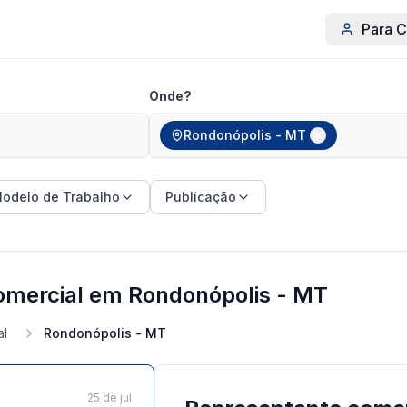
Para C
Onde?
Rondonópolis - MT
odelo de Trabalho
Publicação
omercial em Rondonópolis - MT
al
Rondonópolis - MT
25 de jul