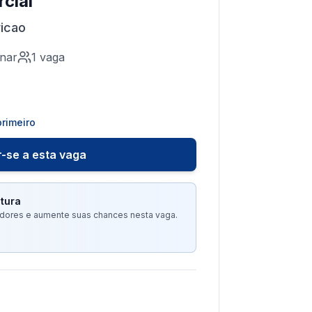
cial
icao
nar
1
vaga
rimeiro
-se a esta vaga
tura
tadores e aumente suas chances nesta vaga.