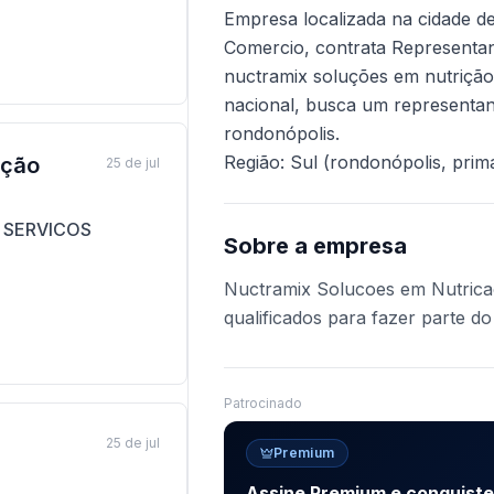
Empresa localizada na cidade 
Comercio, contrata Representant
nuctramix soluções em nutriçã
nacional, busca um representant
rondonópolis.
Região: Sul (rondonópolis, prim
pção
25 de jul
 SERVICOS
Sobre a empresa
Nuctramix Solucoes em Nutricao
qualificados para fazer parte do
Patrocinado
25 de jul
Premium
Assine Premium e conquist