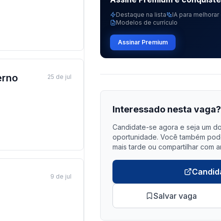
Destaque na lista
IA para melhorar 
Modelos de currículo
Assinar Premium
erno
25 de jul
Interessado nesta vaga
Candidate-se agora e seja um do
oportunidade. Você também pode 
mais tarde ou compartilhar com a
Candid
9 de jul
Salvar vaga