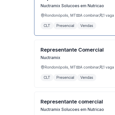
Nuctramix Solucoes em Nutricao
Rondonópolis, MT
A combinar
1
vaga
CLT
Presencial
Vendas
Representante Comercial
Nuctramix
Rondonópolis, MT
A combinar
1
vaga
CLT
Presencial
Vendas
Representante comercial
Nuctramix Solucoes em Nutricao