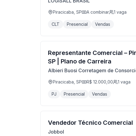
LOGISALL BRASIL
Piracicaba, SP
A combinar
1
vaga
CLT
Presencial
Vendas
Representante Comercial – Pi
SP | Plano de Carreira
Albieri Buosi Corretagem de Consorc
Piracicaba, SP
R$ 12.000,00
1
vaga
PJ
Presencial
Vendas
Vendedor Técnico Comercial
Jobbol