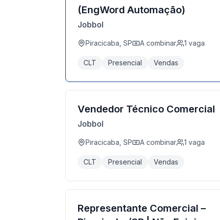
(EngWord Automação)
Jobbol
Piracicaba, SP
A combinar
1
vaga
CLT
Presencial
Vendas
Vendedor Técnico Comercial
Jobbol
Piracicaba, SP
A combinar
1
vaga
CLT
Presencial
Vendas
Representante Comercial –