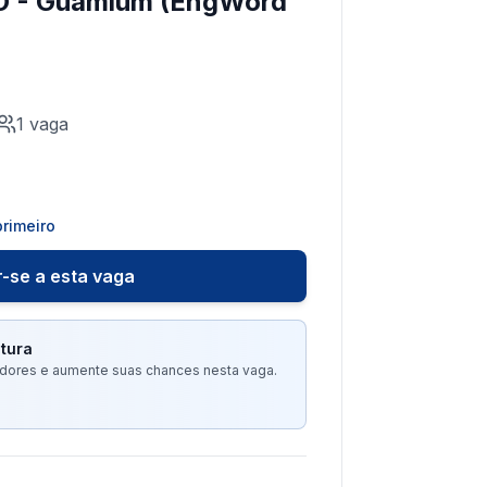
 - Guamium (EngWord
1
vaga
rimeiro
-se a esta vaga
tura
tadores e aumente suas chances nesta vaga.