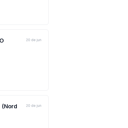
XO
20 de jun
(Nord
20 de jun