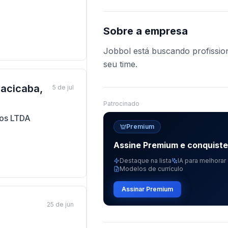
Sobre a empresa
Jobbol está buscando profission
seu time.
racicaba,
5 de jul
Patrocinado
ios LTDA
Premium
Assine Premium e conquist
Destaque na lista
IA para melhorar 
Modelos de currículo
Assinar Premium
25 de jun