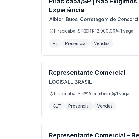
Piracicaba/SP | Não Exigimos
Experiência
Albieri Buosi Corretagem de Consorc
Piracicaba, SP
R$ 12.000,00
1
vaga
PJ
Presencial
Vendas
Representante Comercial
LOGISALL BRASIL
Piracicaba, SP
A combinar
1
vaga
CLT
Presencial
Vendas
Representante Comercial – Re