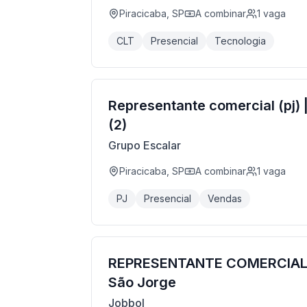
Piracicaba, SP
A combinar
1
vaga
CLT
Presencial
Tecnologia
Representante comercial (pj) 
(2)
Grupo Escalar
Piracicaba, SP
A combinar
1
vaga
PJ
Presencial
Vendas
REPRESENTANTE COMERCIAL 
São Jorge
Jobbol