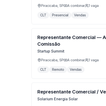
Piracicaba, SP
A combinar
1
vaga
CLT
Presencial
Vendas
Representante Comercial — 
Comissão
Startup Summit
Piracicaba, SP
A combinar
1
vaga
CLT
Remoto
Vendas
Representante Comercial / V
Solarium Energia Solar