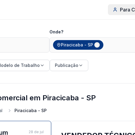
Para C
Onde?
Piracicaba - SP
odelo de Trabalho
Publicação
mercial em Piracicaba - SP
al
Piracicaba - SP
ium
28 de jul