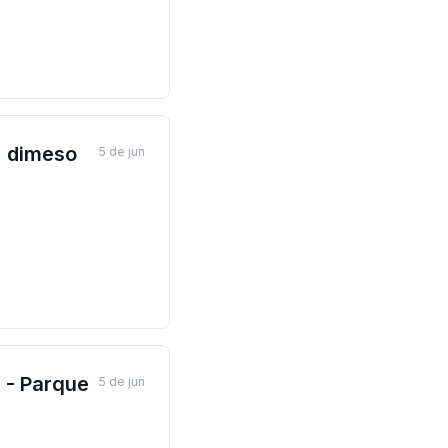
| dimeso
5 de jun
- Parque
5 de jun