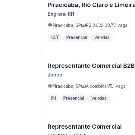
Piracicaba, Rio Claro e Limeir
Engrena RH
Piracicaba, SP
R$ 3.022,00
1
vaga
CLT
Presencial
Vendas
Representante Comercial B2B
Jobbol
Piracicaba, SP
A combinar
1
vaga
PJ
Presencial
Vendas
Representante Comercial