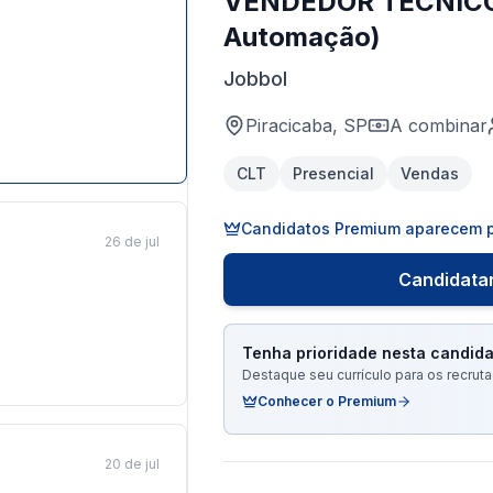
VENDEDOR TÉCNICO
Automação)
Jobbol
Piracicaba, SP
A combinar
CLT
Presencial
Vendas
Candidatos Premium aparecem p
26 de jul
Candidatar
Tenha prioridade nesta candida
Destaque seu currículo para os recru
Conhecer o Premium
20 de jul