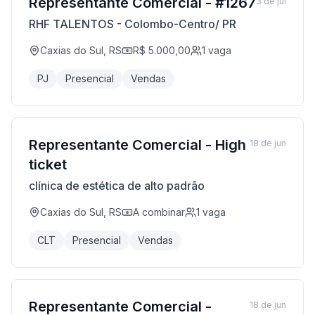
Representante Comercial - #1267
3 de jul
RHF TALENTOS - Colombo-Centro/ PR
Caxias do Sul, RS
R$ 5.000,00
1
vaga
PJ
Presencial
Vendas
Representante Comercial - High
18 de jun
ticket
clínica de estética de alto padrão
Caxias do Sul, RS
A combinar
1
vaga
CLT
Presencial
Vendas
Representante Comercial -
18 de jun