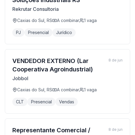
Soluções Industriais RS
Rekrutar Consultoria
Caxias do Sul, RS
A combinar
1
vaga
PJ
Presencial
Jurídico
VENDEDOR EXTERNO (Lar
8 de jun
Cooperativa Agroindustrial)
Jobbol
Caxias do Sul, RS
A combinar
1
vaga
CLT
Presencial
Vendas
Representante Comercial /
8 de jun