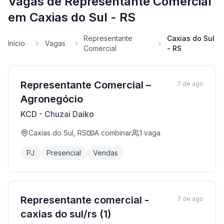
Vagas de Representante Comercial
em Caxias do Sul - RS
Representante
Caxias do Sul
Início
Vagas
Comercial
- RS
Representante Comercial –
7 de ago
Agronegócio
KCD - Chuzai Daiko
Caxias do Sul, RS
A combinar
1
vaga
PJ
Presencial
Vendas
Representante comercial -
7 de ago
caxias do sul/rs (1)