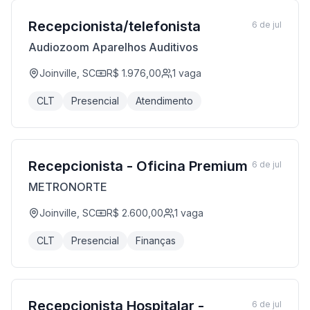
Recepcionista/telefonista
6 de jul
Audiozoom Aparelhos Auditivos
Joinville, SC
R$ 1.976,00
1
vaga
CLT
Presencial
Atendimento
Recepcionista - Oficina Premium
6 de jul
METRONORTE
Joinville, SC
R$ 2.600,00
1
vaga
CLT
Presencial
Finanças
Recepcionista Hospitalar -
6 de jul