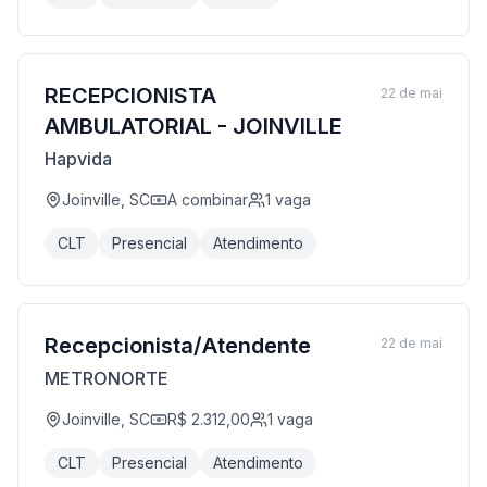
RECEPCIONISTA
22 de mai
AMBULATORIAL - JOINVILLE
Hapvida
Joinville, SC
A combinar
1
vaga
CLT
Presencial
Atendimento
Recepcionista/Atendente
22 de mai
METRONORTE
Joinville, SC
R$ 2.312,00
1
vaga
CLT
Presencial
Atendimento