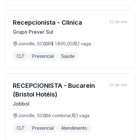
Recepcionista - Clinica
22 de mai
Grupo Prever Sul
Joinville, SC
R$ 1.800,00
1
vaga
CLT
Presencial
Saúde
RECEPCIONISTA - Bucarein
22 de mai
(Bristol Hotéis)
Jobbol
Joinville, SC
A combinar
1
vaga
CLT
Presencial
Atendimento