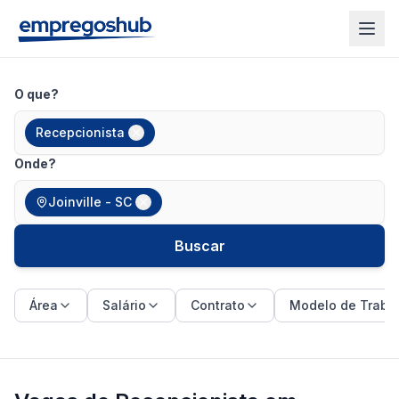
O que?
Recepcionista
Onde?
Joinville - SC
Buscar
Área
Salário
Contrato
Modelo de Traba