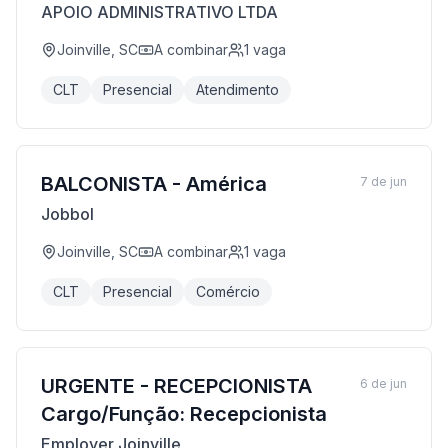
APOIO ADMINISTRATIVO LTDA
Joinville, SC
A combinar
1
vaga
CLT
Presencial
Atendimento
BALCONISTA - América
7 de jun
Jobbol
Joinville, SC
A combinar
1
vaga
CLT
Presencial
Comércio
URGENTE - RECEPCIONISTA
6 de jun
Cargo/Função: Recepcionista
Employer Joinville