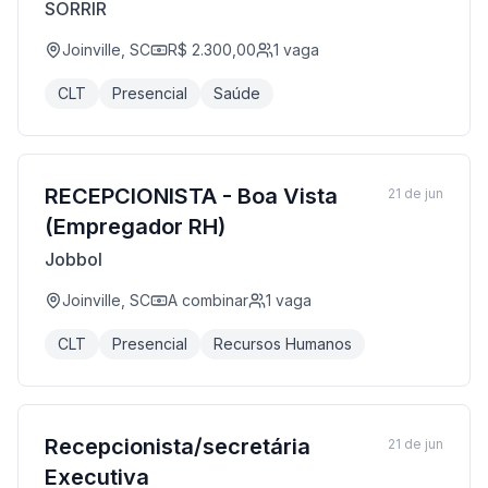
SORRIR
Joinville, SC
R$ 2.300,00
1
vaga
CLT
Presencial
Saúde
RECEPCIONISTA - Boa Vista
21 de jun
(Empregador RH)
Jobbol
Joinville, SC
A combinar
1
vaga
CLT
Presencial
Recursos Humanos
Recepcionista/secretária
21 de jun
Executiva