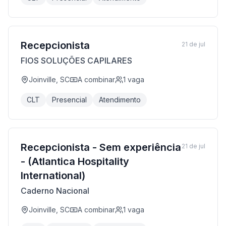
Recepcionista
21 de jul
FIOS SOLUÇÕES CAPILARES
Joinville, SC
A combinar
1
vaga
CLT
Presencial
Atendimento
Recepcionista - Sem experiência
21 de jul
- (Atlantica Hospitality
International)
Caderno Nacional
Joinville, SC
A combinar
1
vaga