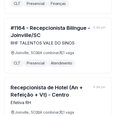
CLT
Presencial
Finanças
#1164 - Recepcionista Bilíngue -
6 de jun
Joinville/SC
RHF TALENTOS VALE DO SINOS
Joinville, SC
A combinar
1
vaga
CLT
Presencial
Atendimento
Recepcionista de Hotel (An +
6 de jun
Refeição + Vt) - Centro
Efetiva RH
Joinville, SC
A combinar
1
vaga