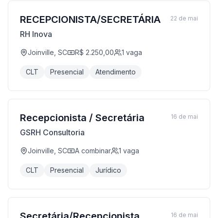
RECEPCIONISTA/SECRETÁRIA
22 de mai
RH Inova
Joinville, SC
R$ 2.250,00
1
vaga
CLT
Presencial
Atendimento
Recepcionista / Secretária
16 de mai
GSRH Consultoria
Joinville, SC
A combinar
1
vaga
CLT
Presencial
Jurídico
Secretária/Recepcionista
16 de mai