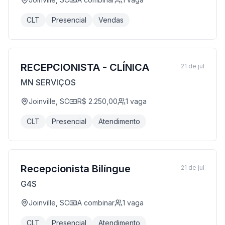
CLT
Presencial
Vendas
RECEPCIONISTA - CLÍNICA
21 de jul
MN SERVIÇOS
Joinville, SC
R$ 2.250,00
1
vaga
CLT
Presencial
Atendimento
Recepcionista Bilíngue
21 de jul
G4S
Joinville, SC
A combinar
1
vaga
CLT
Presencial
Atendimento