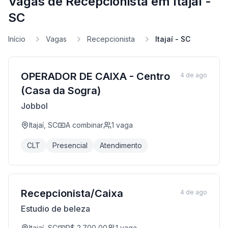
Vagas de Recepcionista em Itajaí -
SC
Início
Vagas
Recepcionista
Itajaí - SC
OPERADOR DE CAIXA - Centro
4 de ago
(Casa da Sogra)
Jobbol
Itajaí, SC
A combinar
1
vaga
CLT
Presencial
Atendimento
Recepcionista/Caixa
4 de ago
Estudio de beleza
Itajaí, SC
R$ 2.700,00
1
vaga