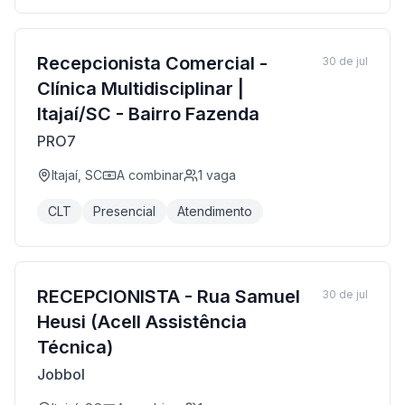
Recepcionista Comercial -
30 de jul
Clínica Multidisciplinar |
Itajaí/SC - Bairro Fazenda
PRO7
Itajaí, SC
A combinar
1
vaga
CLT
Presencial
Atendimento
RECEPCIONISTA - Rua Samuel
30 de jul
Heusi (Acell Assistência
Técnica)
Jobbol