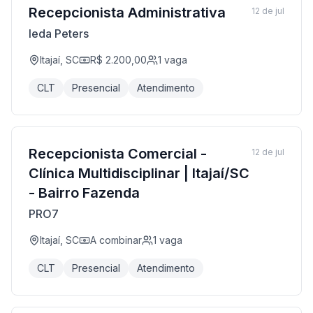
Recepcionista Administrativa
12 de jul
Ieda Peters
Itajaí, SC
R$ 2.200,00
1
vaga
CLT
Presencial
Atendimento
Recepcionista Comercial -
12 de jul
Clínica Multidisciplinar | Itajaí/SC
- Bairro Fazenda
PRO7
Itajaí, SC
A combinar
1
vaga
CLT
Presencial
Atendimento