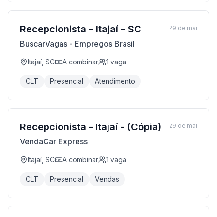
Recepcionista – Itajaí – SC
29 de mai
BuscarVagas - Empregos Brasil
Itajaí, SC
A combinar
1
vaga
CLT
Presencial
Atendimento
Recepcionista - Itajaí - (Cópia)
29 de mai
VendaCar Express
Itajaí, SC
A combinar
1
vaga
CLT
Presencial
Vendas