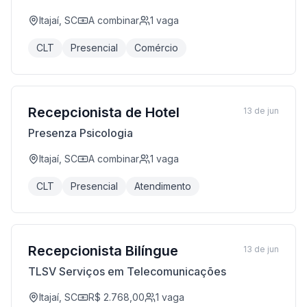
Itajaí, SC
A combinar
1
vaga
CLT
Presencial
Comércio
Recepcionista de Hotel
13 de jun
Presenza Psicologia
Itajaí, SC
A combinar
1
vaga
CLT
Presencial
Atendimento
Recepcionista Bilíngue
13 de jun
TLSV Serviços em Telecomunicações
Itajaí, SC
R$ 2.768,00
1
vaga