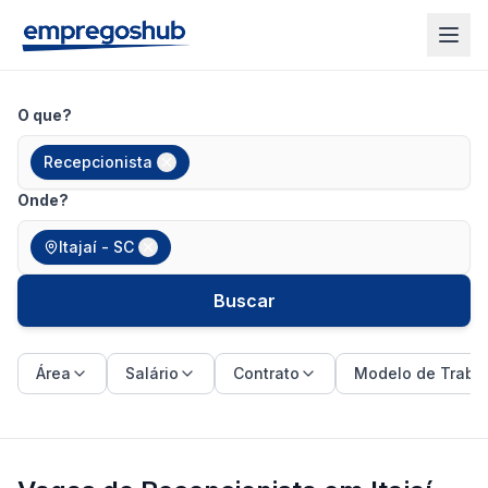
O que?
Recepcionista
Onde?
Itajaí - SC
Buscar
Área
Salário
Contrato
Modelo de Traba