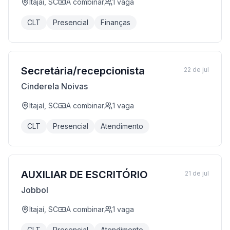
Itajaí, SC
A combinar
1
vaga
CLT
Presencial
Finanças
Secretária/recepcionista
22 de jul
Cinderela Noivas
Itajaí, SC
A combinar
1
vaga
CLT
Presencial
Atendimento
AUXILIAR DE ESCRITÓRIO
21 de jul
Jobbol
Itajaí, SC
A combinar
1
vaga
CLT
Presencial
Atendimento