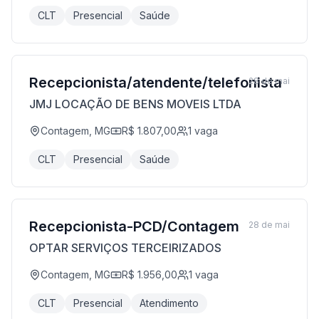
CLT
Presencial
Saúde
Recepcionista/atendente/telefonista
28 de mai
JMJ LOCAÇÃO DE BENS MOVEIS LTDA
Contagem, MG
R$ 1.807,00
1
vaga
CLT
Presencial
Saúde
Recepcionista-PCD/Contagem
28 de mai
OPTAR SERVIÇOS TERCEIRIZADOS
Contagem, MG
R$ 1.956,00
1
vaga
CLT
Presencial
Atendimento