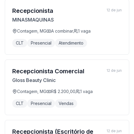
Recepcionista
12 de jun
MINASMAQUINAS
Contagem, MG
A combinar
1
vaga
CLT
Presencial
Atendimento
Recepcionista Comercial
12 de jun
Gloss Beauty Clinic
Contagem, MG
R$ 2.200,00
1
vaga
CLT
Presencial
Vendas
Recepcionista (Escritório de
12 de jun