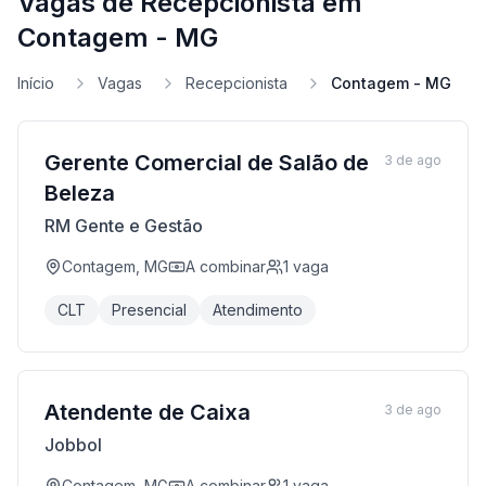
Vagas de Recepcionista em
Contagem - MG
Início
Vagas
Recepcionista
Contagem - MG
Gerente Comercial de Salão de
3 de ago
Beleza
RM Gente e Gestão
Contagem, MG
A combinar
1
vaga
CLT
Presencial
Atendimento
Atendente de Caixa
3 de ago
Jobbol
Contagem, MG
A combinar
1
vaga