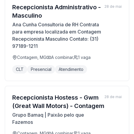
Recepcionista Administrativo -
28 de mai
Masculino
Ana Cunha Consultoria de RH Contrata
para empresa localizada em Contagem
Recepcionista Masculino Contato: (31)
97189-1211
Contagem, MG
A combinar
1
vaga
CLT
Presencial
Atendimento
Recepcionista Hostess - Gwm
28 de mai
(Great Wall Motors) - Contagem
Grupo Bamaq | Paixão pelo que
Fazemos
Contagem, MG
A combinar
1
vaga