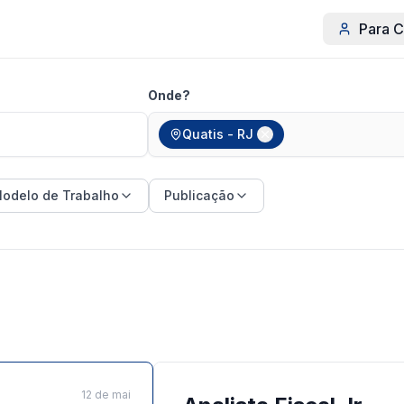
Para C
Onde?
Quatis - RJ
odelo de Trabalho
Publicação
12 de mai