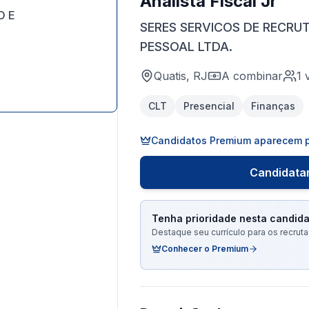
Analista Fiscal Jr
O E
SERES SERVICOS DE RECRU
PESSOAL LTDA.
Quatis, RJ
A combinar
1
CLT
Presencial
Finanças
Candidatos Premium aparecem p
Candidatar
Tenha prioridade nesta candida
Destaque seu currículo para os recru
Conhecer o Premium