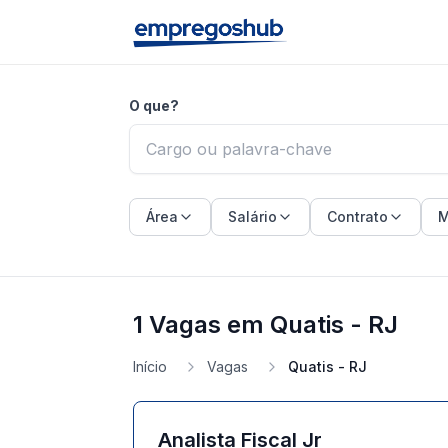
O que?
Área
Salário
Contrato
M
1 Vagas em Quatis - RJ
Início
Vagas
Quatis - RJ
Analista Fiscal Jr