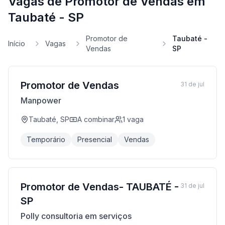
Vagas de Promotor de Vendas em
Taubaté - SP
Promotor de
Taubaté -
Início
Vagas
Vendas
SP
Promotor de Vendas
31 de jul
Manpower
Taubaté, SP
A combinar
1
vaga
Temporário
Presencial
Vendas
Promotor de Vendas- TAUBATÉ -
31 de jul
SP
Polly consultoria em serviços