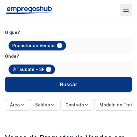
O que?
Promotor de Vendas
Onde?
Taubaté - SP
Buscar
Área
Salário
Contrato
Modelo de Traba