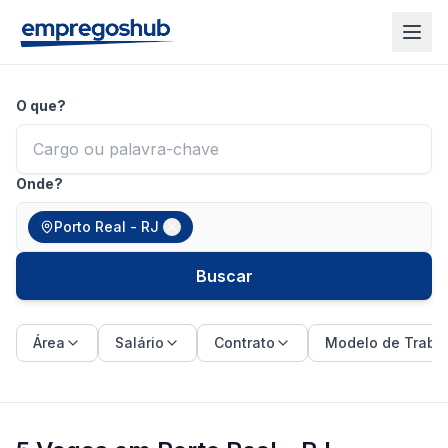
O que?
Onde?
Porto Real - RJ
Buscar
Área
Salário
Contrato
Modelo de Traba