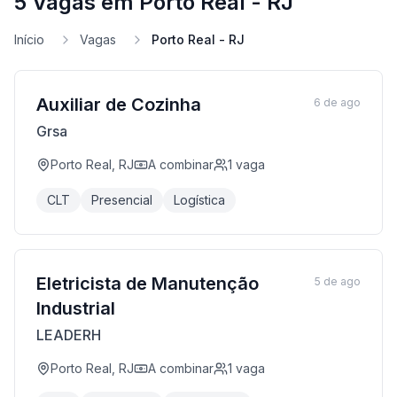
5 Vagas em Porto Real - RJ
Início
Vagas
Porto Real - RJ
Auxiliar de Cozinha
6 de ago
Grsa
Porto Real, RJ
A combinar
1
vaga
CLT
Presencial
Logística
Eletricista de Manutenção
5 de ago
Industrial
LEADERH
Porto Real, RJ
A combinar
1
vaga