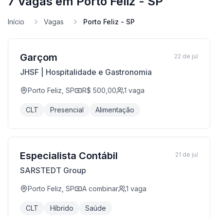
7 Vagas em Porto Feliz - SP
Início
Vagas
Porto Feliz - SP
Garçom
22 de jul
JHSF | Hospitalidade e Gastronomia
Porto Feliz, SP
R$ 500,00
1
vaga
CLT
Presencial
Alimentação
Especialista Contábil
21 de jul
SARSTEDT Group
Porto Feliz, SP
A combinar
1
vaga
CLT
Híbrido
Saúde