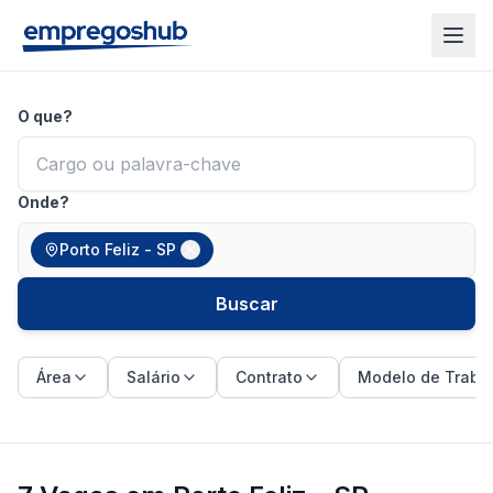
O que?
Onde?
Porto Feliz - SP
Buscar
Área
Salário
Contrato
Modelo de Traba