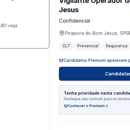
Vigilante Operador 
Jesus
Confidencial
0
1
vaga
Pirapora do Bom Jesus, SP
CLT
Presencial
Segurança
Candidatos Premium aparecem p
Candidatar
Tenha prioridade nesta candida
Destaque seu currículo para os recru
Conhecer o Premium