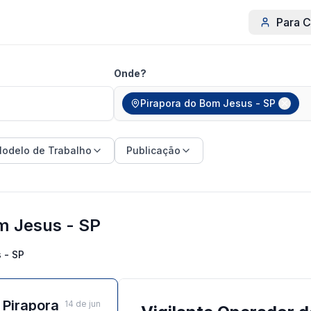
Para C
Onde?
Pirapora do Bom Jesus - SP
odelo de Trabalho
Publicação
m Jesus - SP
 - SP
 Pirapora
14 de jun