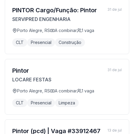
PINTOR Cargo/Função: Pintor
31 de jul
SERVIPRED ENGENHARIA
Porto Alegre, RS
A combinar
1
vaga
CLT
Presencial
Construção
Pintor
31 de jul
LOCARE FESTAS
Porto Alegre, RS
A combinar
1
vaga
CLT
Presencial
Limpeza
Pintor (pcd) | Vaga #33912467
13 de jul