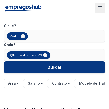
O que?
Pintor
Onde?
Porto Alegre - RS
Buscar
Área
Salário
Contrato
Modelo de Traba