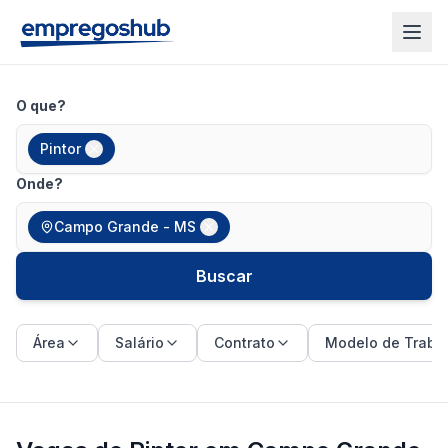
O que?
Pintor
Onde?
Campo Grande - MS
Buscar
Área
Salário
Contrato
Modelo de Traba