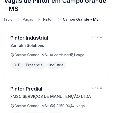
Vagas de Pintor em Campo Grande
- MS
Início
Vagas
Pintor
Campo Grande - MS
Pintor Industrial
4 de jul
Samekh Solutions
Campo Grande, MS
A combinar
1
vaga
CLT
Presencial
Indústria
Pintor Predial
4 de jul
FM2C SERVIÇOS DE MANUTENÇÃO LTDA
Campo Grande, MS
R$ 3.150,00
1
vaga