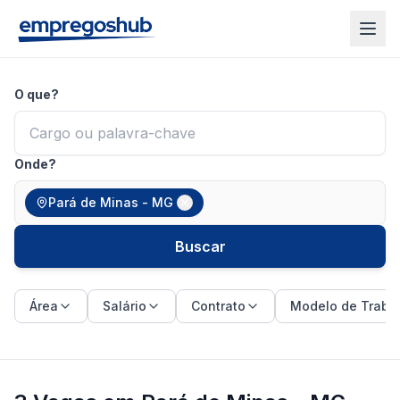
O que?
Onde?
Pará de Minas - MG
Buscar
Área
Salário
Contrato
Modelo de Traba