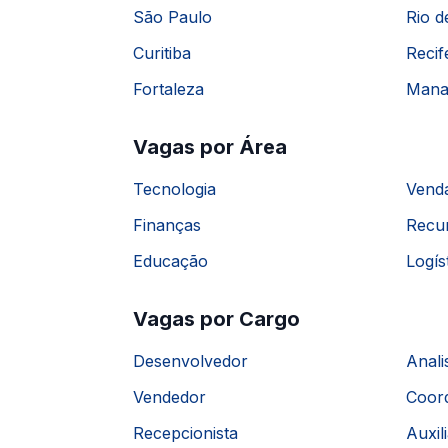
São Paulo
Rio d
Curitiba
Recif
Fortaleza
Mana
Vagas por Área
Tecnologia
Vend
Finanças
Recu
Educação
Logís
Vagas por Cargo
Desenvolvedor
Anali
Vendedor
Coor
Recepcionista
Auxil