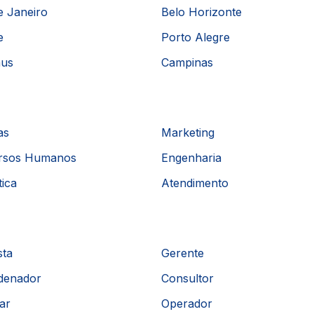
e Janeiro
Belo Horizonte
e
Porto Alegre
us
Campinas
as
Marketing
rsos Humanos
Engenharia
tica
Atendimento
sta
Gerente
denador
Consultor
iar
Operador