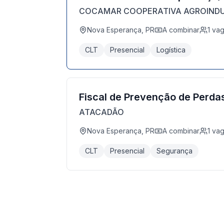
COCAMAR COOPERATIVA AGROINDU
Nova Esperança, PR
A combinar
1
va
CLT
Presencial
Logística
Fiscal de Prevenção de Perda
ATACADÃO
Nova Esperança, PR
A combinar
1
va
CLT
Presencial
Segurança