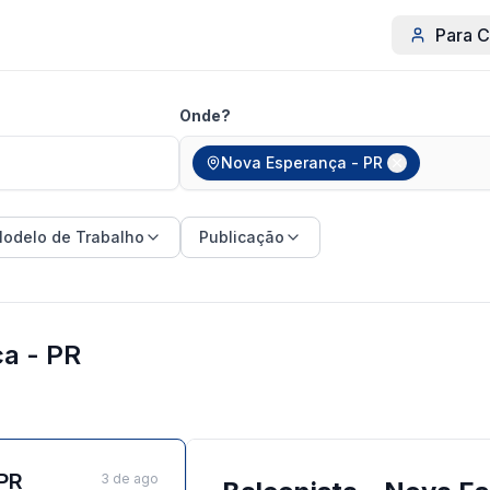
Para C
Onde?
Nova Esperança - PR
odelo de Trabalho
Publicação
a - PR
/PR
3 de ago