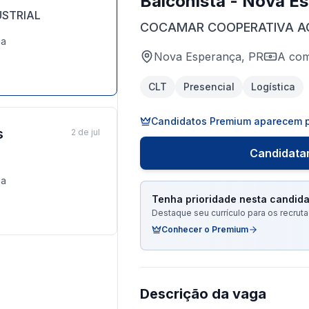
Balconista - Nova E
STRIAL
COCAMAR COOPERATIVA A
ga
Nova Esperança, PR
A com
CLT
Presencial
Logística
Candidatos Premium aparecem p
s
2 de jul
Candidatar
ga
Tenha prioridade nesta candida
Destaque seu currículo para os recru
Conhecer o Premium
Descrição da vaga