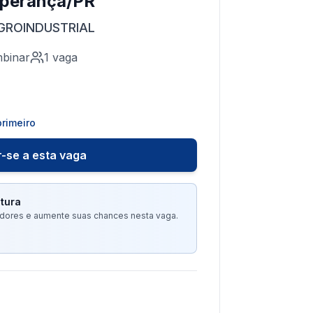
sperança/PR
GROINDUSTRIAL
binar
1
vaga
rimeiro
-se a esta vaga
tura
tadores e aumente suas chances nesta vaga.