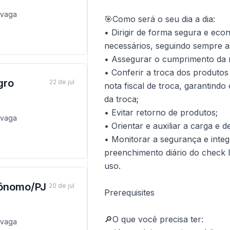
vaga
🎯Como será o seu dia a dia:
• Dirigir de forma segura e ec
necessários, seguindo sempre a
• Assegurar o cumprimento da r
• Conferir a troca dos produto
gro
22 de jul
nota fiscal de troca, garantind
da troca;
• Evitar retorno de produtos;
vaga
• Orientar e auxiliar a carga e 
• Monitorar a segurança e integ
preenchimento diário do check l
uso.
tônomo/PJ
20 de jul
Prerequisites
🔎O que você precisa ter:
vaga