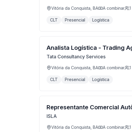
Vitória da Conquista, BA
A combinar
1
CLT
Presencial
Logística
Analista Logística - Trading A
Tata Consultancy Services
Vitória da Conquista, BA
A combinar
1
CLT
Presencial
Logística
Representante Comercial Au
ISLA
Vitória da Conquista, BA
A combinar
1