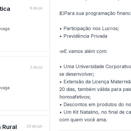
tica
6 de jul
💵Para sua programação finance
• Participação nos Lucros;
vaga
• Previdência Privada
📣E vamos além com:
• Uma Universidade Corporativa
2 de jul
se desenvolver;
• Extensão da Licença Maternida
vaga
20 dias, também válida para pai
homoafetivos;
• Descontos em produtos do nos
• Um Kit Natalino, no final de c
com quem você ama.
 Rural
23 de jun