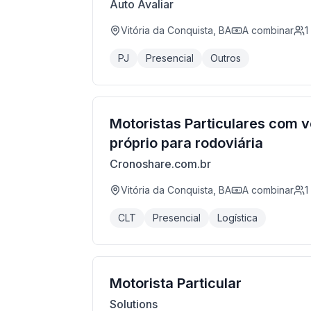
Auto Avaliar
Vitória da Conquista, BA
A combinar
1
PJ
Presencial
Outros
Motoristas Particulares com v
próprio para rodoviária
Cronoshare.com.br
Vitória da Conquista, BA
A combinar
1
CLT
Presencial
Logística
Motorista Particular
Solutions