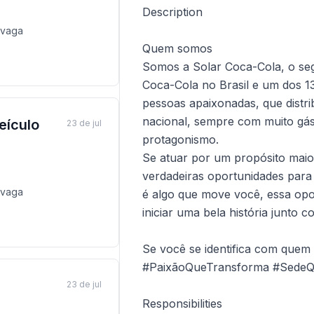
Description
vaga
Quem somos
Somos a Solar Coca-Cola, o seg
Coca-Cola no Brasil e um dos 
pessoas apaixonadas, que distrib
nacional, sempre com muito gás,
eículo
23 de jul
protagonismo.
Se atuar por um propósito maio
verdadeiras oportunidades para
vaga
é algo que move você, essa opo
iniciar uma bela história junto c
Se você se identifica com que
#PaixãoQueTransforma #SedeQ
23 de jul
Responsibilities