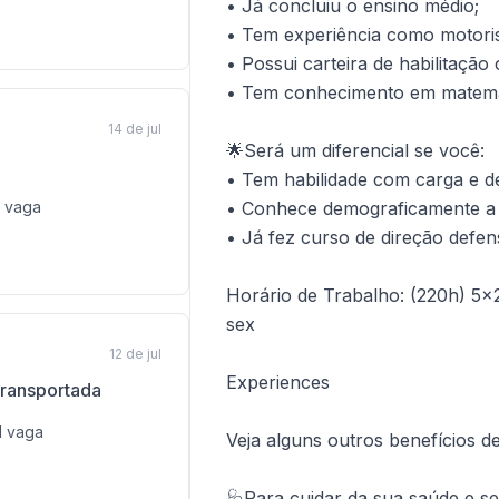
• Já concluiu o ensino médio;
• Tem experiência como motoris
• Possui carteira de habilitação 
• Tem conhecimento em matemát
14 de jul
🌟Será um diferencial se você:
• Tem habilidade com carga e d
vaga
• Conhece demograficamente a 
• Já fez curso de direção defen
Horário de Trabalho: (220h) 5x2 
sex
12 de jul
Experiences
transportada
1
vaga
Veja alguns outros benefícios de
🩺Para cuidar da sua saúde e s