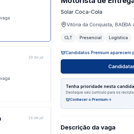
Motorista de Entreg
Solar Coca-Cola
vaga
Vitória da Conquista, BA
A 
CLT
Presencial
Logística
Candidatos Premium aparecem p
29 de jul
Candidatar
vaga
Tenha prioridade nesta candida
Destaque seu currículo para os recru
Conhecer o Premium
a
24 de jul
Descrição da vaga