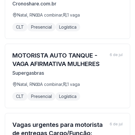
Cronoshare.com.br
Natal, RN
A combinar
1
vaga
CLT
Presencial
Logística
MOTORISTA AUTO TANQUE -
6 de jul
VAGA AFIRMATIVA MULHERES
Supergasbras
Natal, RN
A combinar
1
vaga
CLT
Presencial
Logística
Vagas urgentes para motorista
6 de jul
de entregas Cargo/Função: