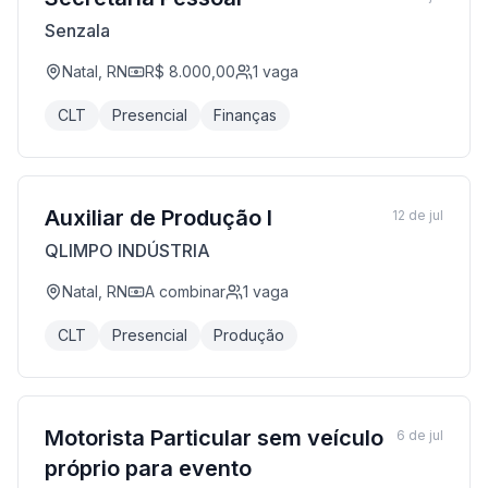
Senzala
Natal, RN
R$ 8.000,00
1
vaga
CLT
Presencial
Finanças
Auxiliar de Produção I
12 de jul
QLIMPO INDÚSTRIA
Natal, RN
A combinar
1
vaga
CLT
Presencial
Produção
Motorista Particular sem veículo
6 de jul
próprio para evento