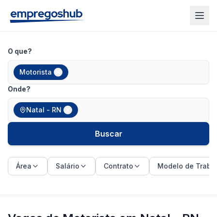
O que?
Motorista
Onde?
Natal - RN
Buscar
Área
Salário
Contrato
Modelo de Traba