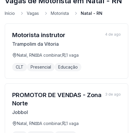
Vagas de Motorista em Natal - RN
Início
Vagas
Motorista
Natal - RN
Motorista instrutor
4 de ago
Trampolim da Vitoria
Natal, RN
A combinar
1
vaga
CLT
Presencial
Educação
PROMOTOR DE VENDAS - Zona
3 de ago
Norte
Jobbol
Natal, RN
A combinar
1
vaga