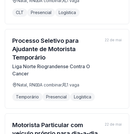
Natal, RN
A combinar
1
vaga
CLT
Presencial
Logística
Processo Seletivo para
22 de mai
Ajudante de Motorista
Temporário
Liga Norte Riograndense Contra O
Cancer
Natal, RN
A combinar
1
vaga
Temporário
Presencial
Logística
Motorista Particular com
22 de mai
veículo próprio para dia-a-dia