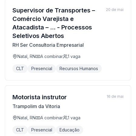
Supervisor de Transportes –
20 de mai
Comércio Varejista e
Atacadista – ... - Processos
Seletivos Abertos
RH Ser Consultoria Empresarial
Natal, RN
A combinar
1
vaga
CLT
Presencial
Recursos Humanos
Motorista instrutor
16 de mai
Trampolim da Vitoria
Natal, RN
A combinar
1
vaga
CLT
Presencial
Educação