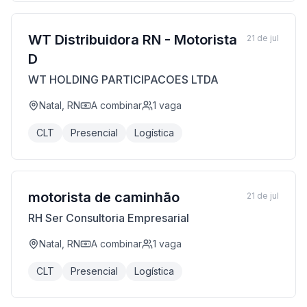
WT Distribuidora RN - Motorista
21 de jul
D
WT HOLDING PARTICIPACOES LTDA
Natal, RN
A combinar
1
vaga
CLT
Presencial
Logística
motorista de caminhão
21 de jul
RH Ser Consultoria Empresarial
Natal, RN
A combinar
1
vaga
CLT
Presencial
Logística