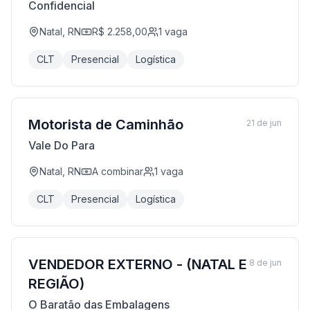
Confidencial
Natal, RN
R$ 2.258,00
1
vaga
CLT
Presencial
Logística
Motorista de Caminhão
21 de jun
Vale Do Para
Natal, RN
A combinar
1
vaga
CLT
Presencial
Logística
VENDEDOR EXTERNO - (NATAL E
8 de jun
REGIÃO)
O Baratão das Embalagens