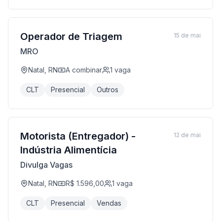
Operador de Triagem
15 de mai
MRO
Natal, RN
A combinar
1
vaga
CLT
Presencial
Outros
Motorista (Entregador) -
12 de mai
Indústria Alimentícia
Divulga Vagas
Natal, RN
R$ 1.596,00
1
vaga
CLT
Presencial
Vendas