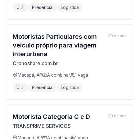
CLT
Presencial
Logística
Motoristas Particulares com
30 de mai
veículo próprio para viagem
interurbana
Cronoshare.com.br
Macapá, AP
A combinar
1
vaga
CLT
Presencial
Logística
Motorista Categoria C e D
30 de mai
TRANSPRIME SERVICOS
Macapá, AP
A combinar
1
vaga