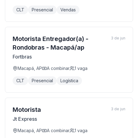
CLT
Presencial
Vendas
Motorista Entregador(a) -
3 de jun
Rondobras - Macapá/ap
Fortbras
Macapá, AP
A combinar
1
vaga
CLT
Presencial
Logística
Motorista
3 de jun
Jt Express
Macapá, AP
A combinar
1
vaga