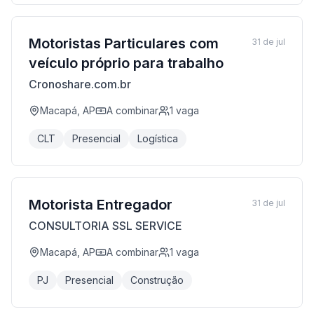
Motoristas Particulares com
31 de jul
veículo próprio para trabalho
Cronoshare.com.br
Macapá, AP
A combinar
1
vaga
CLT
Presencial
Logística
Motorista Entregador
31 de jul
CONSULTORIA SSL SERVICE
Macapá, AP
A combinar
1
vaga
PJ
Presencial
Construção