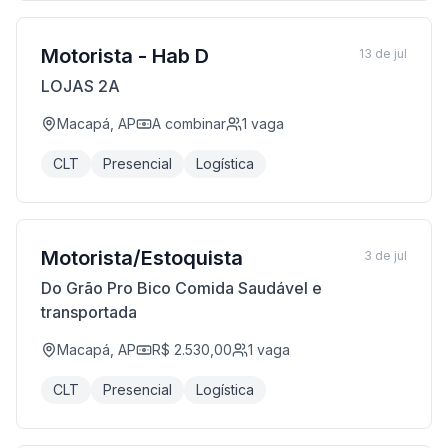
Motorista - Hab D
13 de jul
LOJAS 2A
Macapá, AP
A combinar
1
vaga
CLT
Presencial
Logística
Motorista/Estoquista
3 de jul
Do Grão Pro Bico Comida Saudável e
transportada
Macapá, AP
R$ 2.530,00
1
vaga
CLT
Presencial
Logística