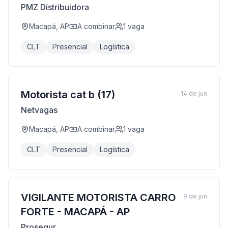
PMZ Distribuidora
Macapá, AP
A combinar
1
vaga
CLT
Presencial
Logística
Motorista cat b (17)
14 de jun
Netvagas
Macapá, AP
A combinar
1
vaga
CLT
Presencial
Logística
VIGILANTE MOTORISTA CARRO
9 de jun
FORTE - MACAPÁ - AP
Prosegur