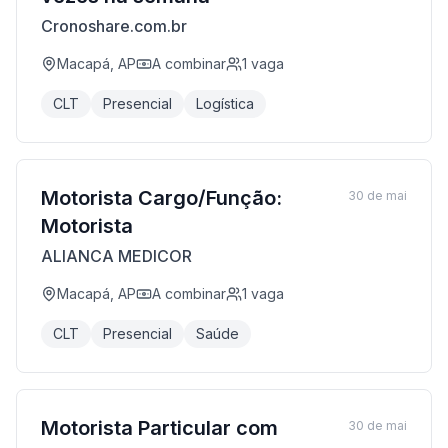
Cronoshare.com.br
Macapá, AP
A combinar
1
vaga
CLT
Presencial
Logística
Motorista Cargo/Função:
30 de mai
Motorista
ALIANCA MEDICOR
Macapá, AP
A combinar
1
vaga
CLT
Presencial
Saúde
Motorista Particular com
30 de mai