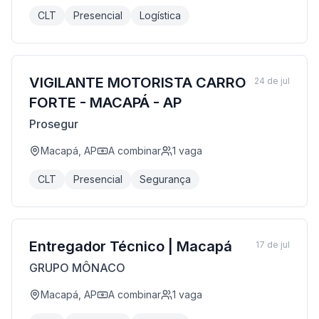
CLT
Presencial
Logística
VIGILANTE MOTORISTA CARRO
24 de jul
FORTE - MACAPÁ - AP
Prosegur
Macapá, AP
A combinar
1
vaga
CLT
Presencial
Segurança
Entregador Técnico | Macapá
17 de jul
GRUPO MÔNACO
Macapá, AP
A combinar
1
vaga