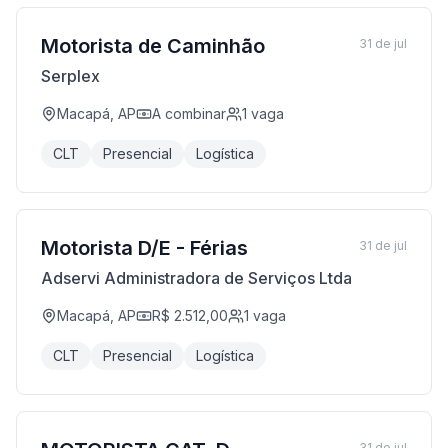
Motorista de Caminhão
31 de jul
Serplex
Macapá, AP
A combinar
1
vaga
CLT
Presencial
Logística
Motorista D/E - Férias
31 de jul
Adservi Administradora de Serviços Ltda
Macapá, AP
R$ 2.512,00
1
vaga
CLT
Presencial
Logística
31 de jul