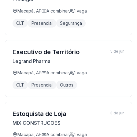
Macapá, AP
A combinar
1
vaga
CLT
Presencial
Segurança
Executivo de Território
5 de jun
Legrand Pharma
Macapá, AP
A combinar
1
vaga
CLT
Presencial
Outros
Estoquista de Loja
3 de jun
MIX CONSTRUCOES
Macapá, AP
A combinar
1
vaga