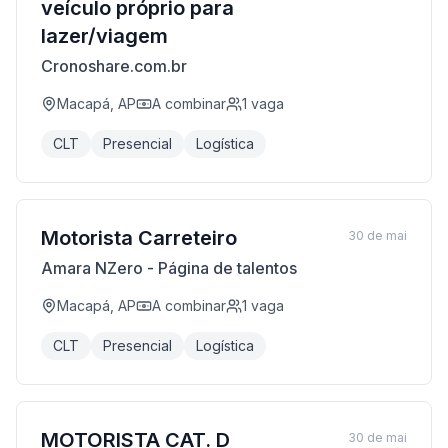
veículo próprio para
lazer/viagem
Cronoshare.com.br
Macapá, AP
A combinar
1
vaga
CLT
Presencial
Logística
Motorista Carreteiro
30 de mai
Amara NZero - Página de talentos
Macapá, AP
A combinar
1
vaga
CLT
Presencial
Logística
MOTORISTA CAT. D
30 de mai