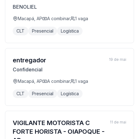
BENOLIEL
Macapá, AP
A combinar
1
vaga
CLT
Presencial
Logística
entregador
19 de mai
Confidencial
Macapá, AP
A combinar
1
vaga
CLT
Presencial
Logística
VIGILANTE MOTORISTA C
11 de mai
FORTE HORISTA - OIAPOQUE -