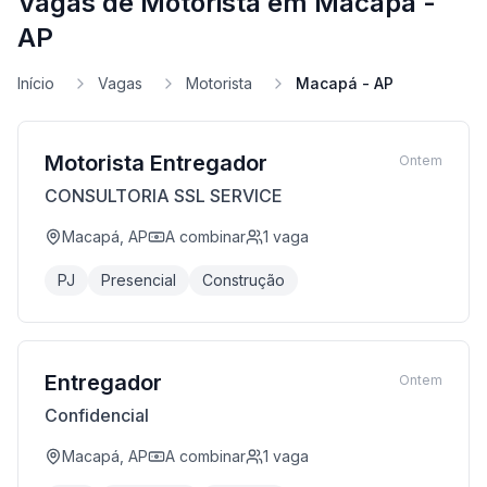
Vagas de Motorista em Macapá -
AP
Início
Vagas
Motorista
Macapá - AP
Motorista Entregador
Ontem
CONSULTORIA SSL SERVICE
Macapá, AP
A combinar
1
vaga
PJ
Presencial
Construção
Entregador
Ontem
Confidencial
Macapá, AP
A combinar
1
vaga