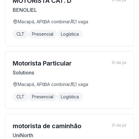
MOTORISTA CAT. D
BENOLIEL
Macapá, AP
A combinar
1
vaga
CLT
Presencial
Logística
Motorista Particular
31 de jul
Solutions
Macapá, AP
A combinar
1
vaga
CLT
Presencial
Logística
motorista de caminhão
31 de jul
UniNorth