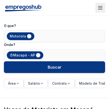
O que?
Motorista
Onde?
Macapá - AP
Buscar
Área
Salário
Contrato
Modelo de Traba