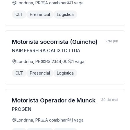
Londrina, PR
A combinar
1
vaga
CLT
Presencial
Logística
Motorista socorrista (Guincho)
5 de jun
NAIR FERREIRA CALIXTO LTDA.
Londrina, PR
R$ 2.144,00
1
vaga
CLT
Presencial
Logística
Motorista Operador de Munck
30 de mai
PROGEN
Londrina, PR
A combinar
1
vaga