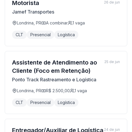
Motorista
26 de jun
Jamef Transportes
Londrina, PR
A combinar
1
vaga
CLT
Presencial
Logística
Assistente de Atendimento ao
25 de jun
Cliente (Foco em Retenção)
Ponto Track Rastreamento e Logística
Londrina, PR
R$ 2.500,00
1
vaga
CLT
Presencial
Logística
Entregador/Auxiliar de Logística
24 de jun