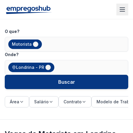
O que?
Motorista
Onde?
Londrina - PR
Buscar
Área
Salário
Contrato
Modelo de Traba