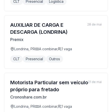
CLT
Presencial
Logística
AUXILIAR DE CARGA E
28 de mai
DESCARGA (LONDRINA)
Premix
Londrina, PR
A combinar
1
vaga
CLT
Presencial
Outros
Motorista Particular sem veículo
21 de mai
próprio para fretado
Cronoshare.com.br
Londrina, PR
A combinar
1
vaga