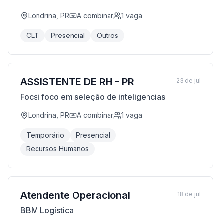
Londrina, PR
A combinar
1
vaga
CLT
Presencial
Outros
ASSISTENTE DE RH - PR
23 de jul
Focsi foco em seleção de inteligencias
Londrina, PR
A combinar
1
vaga
Temporário
Presencial
Recursos Humanos
Atendente Operacional
18 de jul
BBM Logística