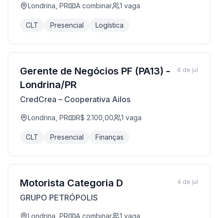
Londrina, PR
A combinar
1
vaga
CLT
Presencial
Logística
Gerente de Negócios PF (PA13) -
6 de jul
Londrina/PR
CredCrea – Cooperativa Ailos
Londrina, PR
R$ 2.100,00
1
vaga
CLT
Presencial
Finanças
Motorista Categoria D
4 de jul
GRUPO PETRÓPOLIS
Londrina, PR
A combinar
1
vaga