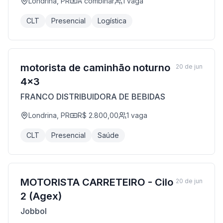
Londrina, PR
A combinar
1
vaga
CLT
Presencial
Logística
motorista de caminhão noturno
20 de jun
4x3
FRANCO DISTRIBUIDORA DE BEBIDAS
Londrina, PR
R$ 2.800,00
1
vaga
CLT
Presencial
Saúde
MOTORISTA CARRETEIRO - Cilo
20 de jun
2 (Agex)
Jobbol