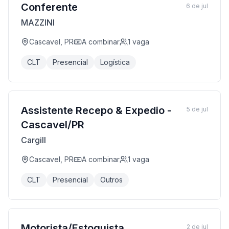
Conferente
6 de jul
MAZZINI
Cascavel, PR
A combinar
1
vaga
CLT
Presencial
Logística
Assistente Recepo & Expedio -
5 de jul
Cascavel/PR
Cargill
Cascavel, PR
A combinar
1
vaga
CLT
Presencial
Outros
Motorista/Estoquista
2 de jul