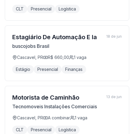
CLT
Presencial
Logística
Estagiário De Automação E Ia
18 de jun
buscojobs Brasil
Cascavel, PR
R$ 660,00
1
vaga
Estágio
Presencial
Finanças
Motorista de Caminhão
13 de jun
Tecnomoveis Instalações Comerciais
Cascavel, PR
A combinar
1
vaga
CLT
Presencial
Logística