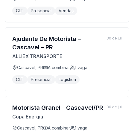
CLT
Presencial
Vendas
Ajudante De Motorista –
30 de jul
Cascavel – PR
ALLIEX TRANSPORTE
Cascavel, PR
A combinar
1
vaga
CLT
Presencial
Logística
Motorista Granel - Cascavel/PR
30 de jul
Copa Energia
Cascavel, PR
A combinar
1
vaga