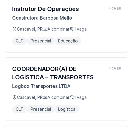
Instrutor De Operações
7 de jul
Construtora Barbosa Mello
Cascavel, PR
A combinar
1
vaga
CLT
Presencial
Educação
COORDENADOR(A) DE
7 de jul
LOGÍSTICA – TRANSPORTES
Logbox Transportes LTDA
Cascavel, PR
A combinar
1
vaga
CLT
Presencial
Logística