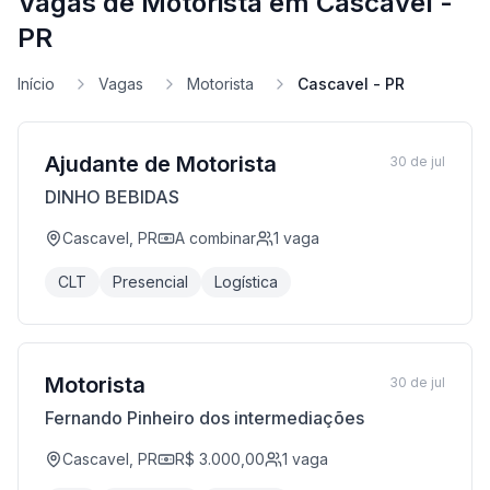
Vagas de Motorista em Cascavel -
PR
Início
Vagas
Motorista
Cascavel - PR
Ajudante de Motorista
30 de jul
DINHO BEBIDAS
Cascavel, PR
A combinar
1
vaga
CLT
Presencial
Logística
Motorista
30 de jul
Fernando Pinheiro dos intermediações
Cascavel, PR
R$ 3.000,00
1
vaga