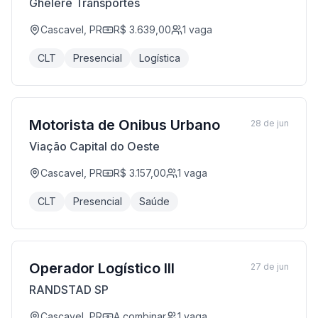
Ghelere Transportes
Cascavel, PR
R$ 3.639,00
1
vaga
CLT
Presencial
Logística
Motorista de Onibus Urbano
28 de jun
Viação Capital do Oeste
Cascavel, PR
R$ 3.157,00
1
vaga
CLT
Presencial
Saúde
Operador Logístico III
27 de jun
RANDSTAD SP
Cascavel, PR
A combinar
1
vaga