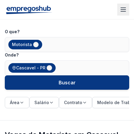
O que?
Motorista
Onde?
Cascavel - PR
Buscar
Área
Salário
Contrato
Modelo de Traba