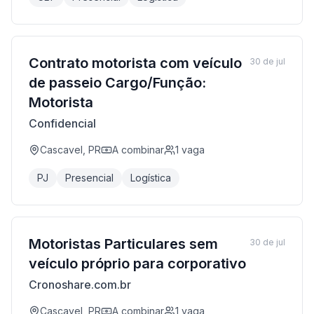
Contrato motorista com veículo
30 de jul
de passeio Cargo/Função:
Motorista
Confidencial
Cascavel, PR
A combinar
1
vaga
PJ
Presencial
Logística
Motoristas Particulares sem
30 de jul
veículo próprio para corporativo
Cronoshare.com.br
Cascavel, PR
A combinar
1
vaga