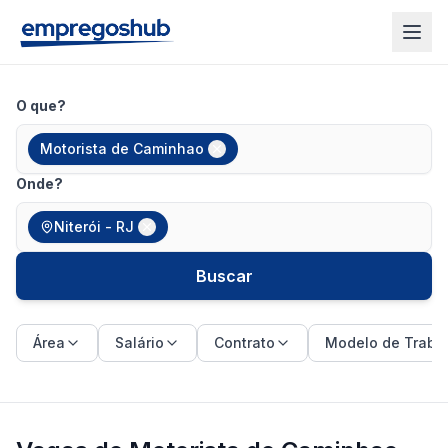
O que?
Motorista de Caminhao
Onde?
Niterói - RJ
Buscar
Área
Salário
Contrato
Modelo de Traba