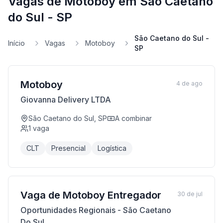
Vagas de Motoboy em São Caetano
do Sul - SP
São Caetano do Sul -
Início
Vagas
Motoboy
SP
Motoboy
4 de ago
Giovanna Delivery LTDA
São Caetano do Sul, SP
A combinar
1
vaga
CLT
Presencial
Logística
Vaga de Motoboy Entregador
30 de jul
Oportunidades Regionais - São Caetano
Do Sul