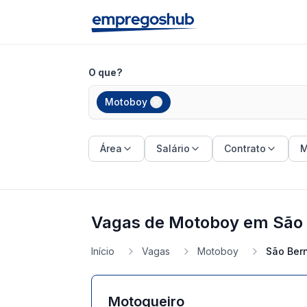
O que?
Motoboy
Área
Salário
Contrato
M
Vagas de Motoboy em São 
Início
Vagas
Motoboy
São Ber
Motoqueiro