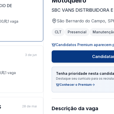
Motoqueiro
CIO DE
SBC VANS DISTRIBUIDORA 
São Bernardo do Campo, SP
00
1
vaga
CLT
Presencial
Manutençã
Candidatos Premium aparecem p
3 de jun
Candidatar
0
1
vaga
Tenha prioridade nesta candida
Destaque seu currículo para os recru
Conhecer o Premium
S
28 de mai
Descrição da vaga