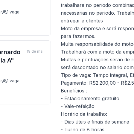
trabalhara no período combinado
r
1
vaga
necessárias no período. Trabal
entregar a clientes
Moto da empresa e será respon
para fazermos.
Multa responsabilidade do moto
ernardo
Trabalhará com a moto da emp
19 de mai
Multas e pontuações serão de r
ia A"
será descontado no salario co
Tipo de vaga: Tempo integral, E
r
1
vaga
Pagamento: R$2.200,00 - R$2.
Benefícios :
- Estacionamento gratuito
- Vale-refeição
Horário de trabalho:
- Dias úteis e finais de semana
- Turno de 8 horas