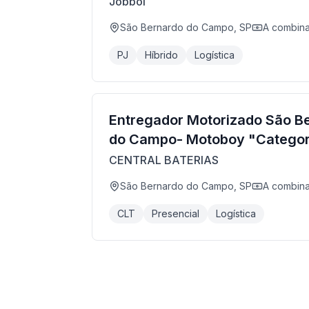
Jobbol
São Bernardo do Campo, SP
A combina
PJ
Híbrido
Logística
Entregador Motorizado São B
do Campo- Motoboy "Categor
CENTRAL BATERIAS
São Bernardo do Campo, SP
A combina
CLT
Presencial
Logística