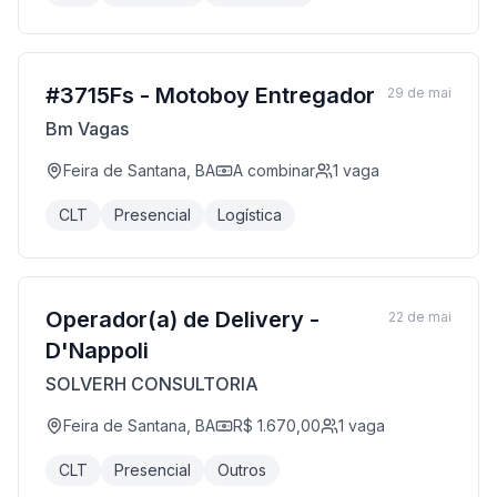
#3715Fs - Motoboy Entregador
29 de mai
Bm Vagas
Feira de Santana, BA
A combinar
1
vaga
CLT
Presencial
Logística
Operador(a) de Delivery -
22 de mai
D'Nappoli
SOLVERH CONSULTORIA
Feira de Santana, BA
R$ 1.670,00
1
vaga
CLT
Presencial
Outros