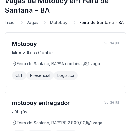
Vagas de Motoboy em Feira de
Santana - BA
Início
Vagas
Motoboy
Feira de Santana - BA
Motoboy
30 de jul
Muniz Auto Center
Feira de Santana, BA
A combinar
1
vaga
CLT
Presencial
Logística
motoboy entregador
30 de jul
JN gás
Feira de Santana, BA
R$ 2.800,00
1
vaga