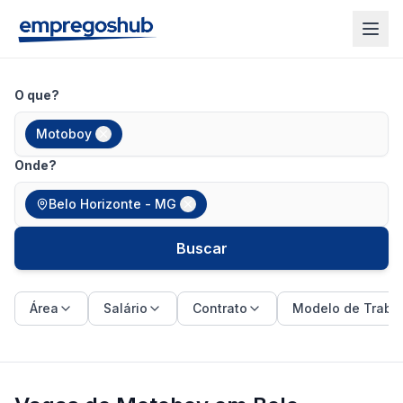
O que?
Motoboy
Onde?
Belo Horizonte - MG
Buscar
Área
Salário
Contrato
Modelo de Traba