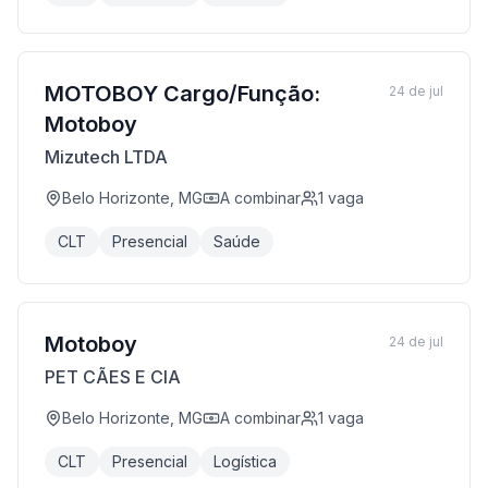
MOTOBOY Cargo/Função:
24 de jul
Motoboy
Mizutech LTDA
Belo Horizonte, MG
A combinar
1
vaga
CLT
Presencial
Saúde
Motoboy
24 de jul
PET CÃES E CIA
Belo Horizonte, MG
A combinar
1
vaga
CLT
Presencial
Logística