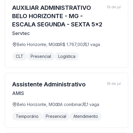
AUXILIAR ADMINISTRATIVO
19 de jul
BELO HORIZONTE - MG -
ESCALA SEGUNDA - SEXTA 5x2
Servtec
Belo Horizonte, MG
R$ 1.767,00
1
vaga
CLT
Presencial
Logística
Assistente Administrativo
18 de jul
AMIS
Belo Horizonte, MG
A combinar
1
vaga
Temporário
Presencial
Atendimento