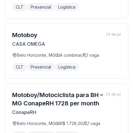
CLT
Presencial
Logística
Motoboy
24 de jul
CASA OMEGA
Belo Horizonte, MG
A combinar
1
vaga
CLT
Presencial
Logística
Motoboy/Motociclista para BH –
24 de jul
MG ConapeRH 1728 per month
ConapeRH
Belo Horizonte, MG
R$ 1.728,00
1
vaga