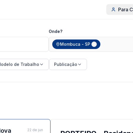
Para C
Onde?
Mombuca - SP
odelo de Trabalho
Publicação
Nova
22 de jun