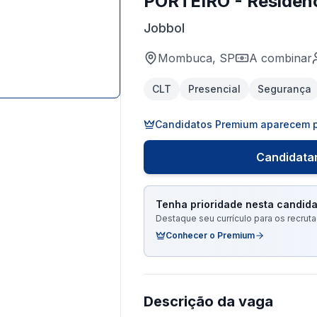
PORTEIRO - Residenc
Jobbol
Mombuca, SP
A combinar
CLT
Presencial
Segurança
Candidatos Premium aparecem p
Candidatar
Tenha prioridade nesta candida
Destaque seu currículo para os recru
Conhecer o Premium
Descrição da vaga