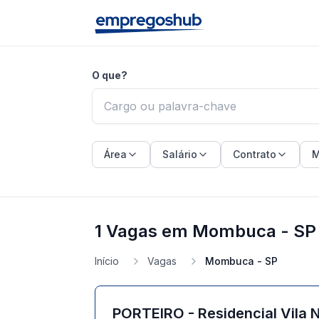
O que?
Área
Salário
Contrato
M
1 Vagas em Mombuca - SP
Início
Vagas
Mombuca - SP
PORTEIRO - Residencial Vila 