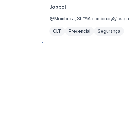
Jobbol
Mombuca, SP
A combinar
1
vaga
CLT
Presencial
Segurança