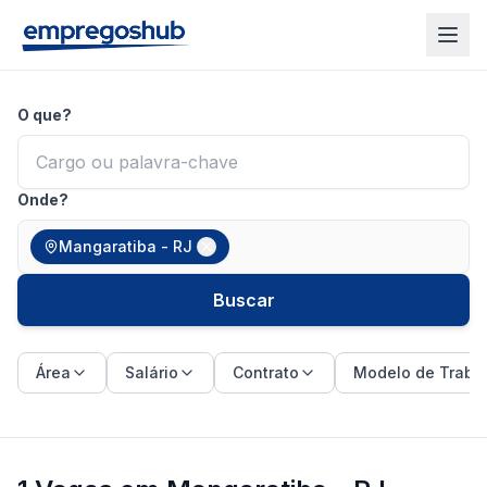
O que?
Onde?
Mangaratiba - RJ
Buscar
Área
Salário
Contrato
Modelo de Traba