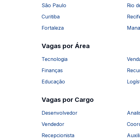
São Paulo
Rio d
Curitiba
Recif
Fortaleza
Mana
Vagas por Área
Tecnologia
Vend
Finanças
Recu
Educação
Logís
Vagas por Cargo
Desenvolvedor
Anali
Vendedor
Coor
Recepcionista
Auxil