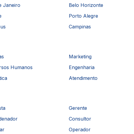
e Janeiro
Belo Horizonte
e
Porto Alegre
us
Campinas
as
Marketing
rsos Humanos
Engenharia
tica
Atendimento
sta
Gerente
denador
Consultor
iar
Operador