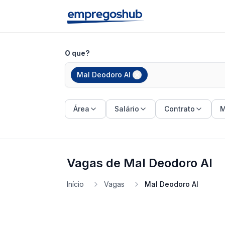
O que?
Mal Deodoro Al
Área
Salário
Contrato
M
Vagas de Mal Deodoro Al
Início
Vagas
Mal Deodoro Al