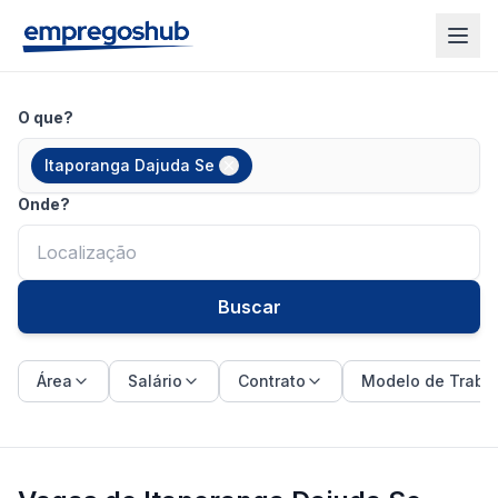
O que?
Itaporanga Dajuda Se
Onde?
Buscar
Área
Salário
Contrato
Modelo de Traba