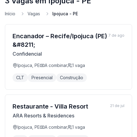
3 Vagas em Ipojuca - PE
Início
Vagas
Ipojuca - PE
Encanador – Recife/Ipojuca (PE)
7 de ago
&#8211;
Confidencial
Ipojuca, PE
A combinar
1
vaga
CLT
Presencial
Construção
Restaurante - Villa Resort
21 de jul
ARA Resorts & Residences
Ipojuca, PE
A combinar
1
vaga