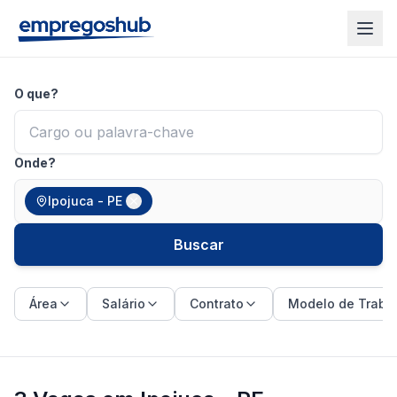
O que?
Onde?
Ipojuca - PE
Buscar
Área
Salário
Contrato
Modelo de Traba