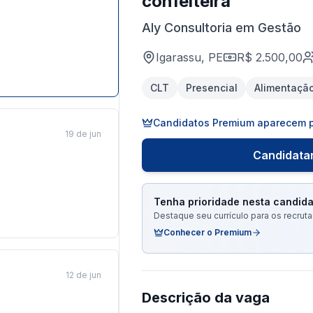
confeiteira
Aly Consultoria em Gestão
Igarassu, PE
R$ 2.500,00
CLT
Presencial
Alimentaçã
Candidatos Premium aparecem p
19 de jun
Candidatar
Tenha prioridade nesta candida
Destaque seu currículo para os recru
Conhecer o Premium
12 de jun
Descrição da vaga