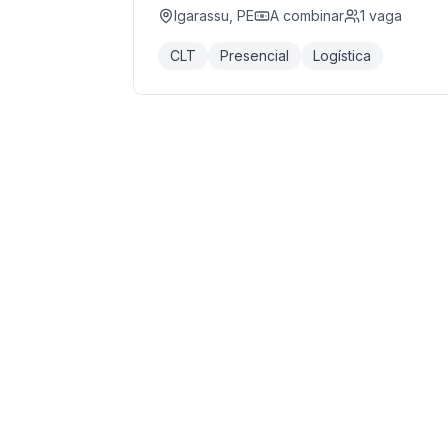
Igarassu, PE
A combinar
1
vaga
CLT
Presencial
Logística