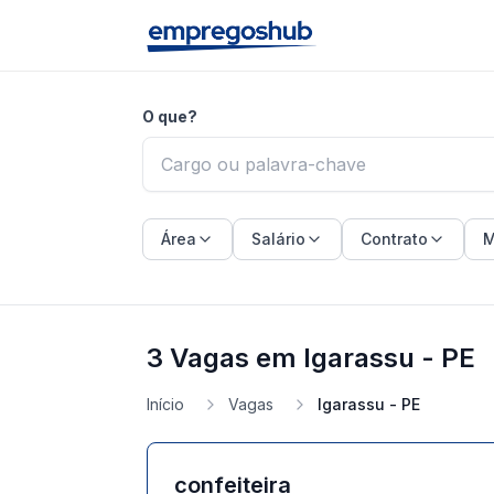
O que?
Área
Salário
Contrato
M
3 Vagas em Igarassu - PE
Início
Vagas
Igarassu - PE
confeiteira