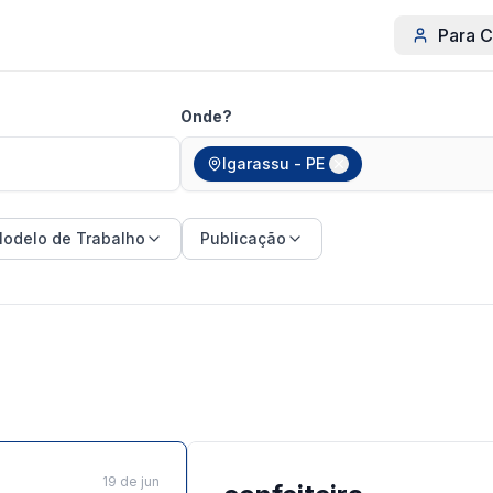
Para C
Onde?
Igarassu - PE
odelo de Trabalho
Publicação
19 de jun