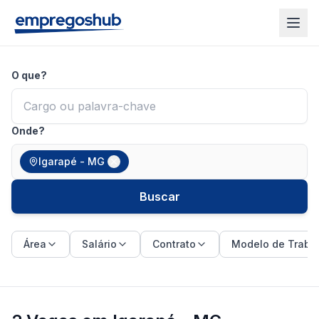
O que?
Onde?
Igarapé - MG
Buscar
Área
Salário
Contrato
Modelo de Traba