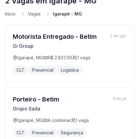
2 Vagas em Igarapé - MG
Início
Vagas
Igarapé - MG
Motorista Entregado - Betim
2 de ago
Gi Group
Igarapé, MG
R$ 2.837,00
1
vaga
CLT
Presencial
Logística
Porteiro - Betim
9 de jul
Grupo Sada
Igarapé, MG
A combinar
1
vaga
CLT
Presencial
Segurança