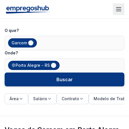
O que?
Garcom
Onde?
Porto Alegre - RS
Buscar
Área
Salário
Contrato
Modelo de Traba